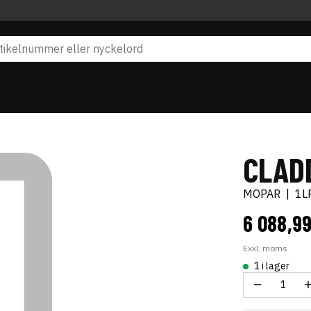
CLADD
MOPAR
|
1L
6 088,9
Exkl. moms
1 i lager