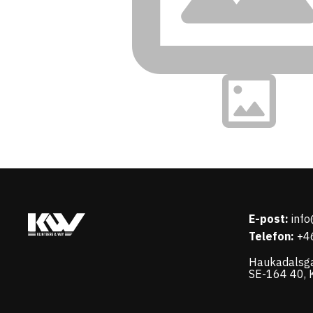
E-post:
inf
Telefon:
+4
Haukadalsg
SE-164 40, K