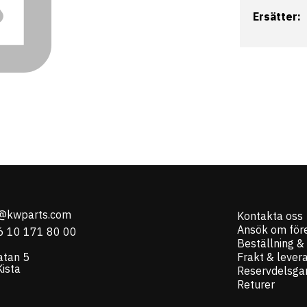
Ersätter:
o@kwparts.com
Kontakta oss
Ansök om för
6 10 171 80 00
Beställning &
atan 5
Frakt & lever
ista
Reservdelsgar
Returer