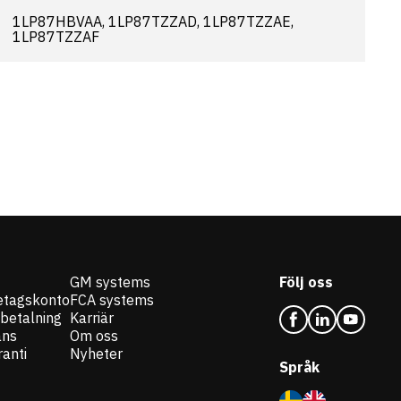
1LP87HBVAA, 1LP87TZZAD, 1LP87TZZAE,
1LP87TZZAF
GM systems
Följ oss
etagskonto
FCA systems
 betalning
Karriär
ans
Om oss
anti
Nyheter
Språk