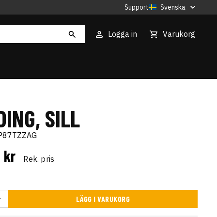
Support
Svenska
Logga in
Varukorg
ING, SILL
P87TZZAG
9 kr
Rek. pris
LÄGG I VARUKORG