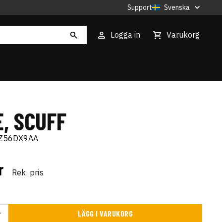
Support
Svenska
Logga in
Varukorg
, SCUFF
Z56DX9AA
kr
Rek. pris
LÄGG I VARUKORG