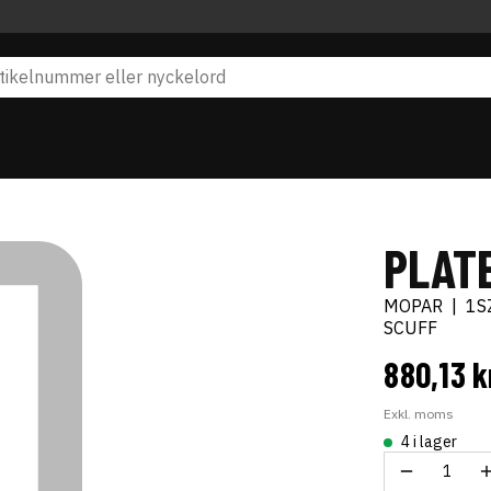
PLATE
MOPAR
|
1S
SCUFF
880,13 
Exkl. moms
4 i lager