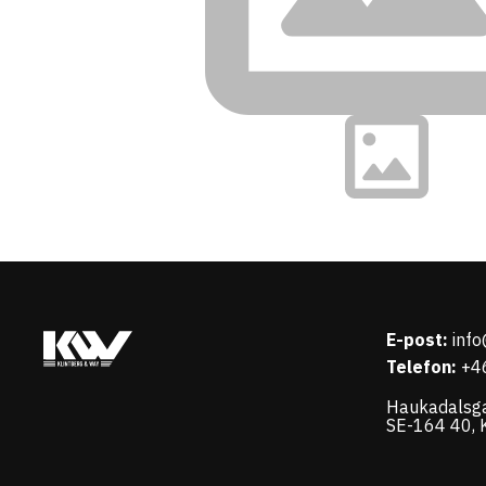
E-post:
inf
Telefon:
+4
Haukadalsg
SE-164 40, K