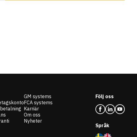
GM systems
Följ oss
etagskonto
FCA systems
 betalning
Karriär
ans
Om oss
anti
Nyheter
Språk