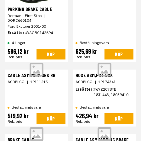
PARKING BRAKE CABLE
Dorman - First Stop
|
DORC660104
Ford Explorer 2001-00
Ersätter:
WAGBC142694
4 i lager
Beställningsvara
586,12 kr
625,69 kr
KÖP
KÖP
Rek. pris
Rek. pris
CABLE ASM,PARK BRK RR
HOSE ASM,FRT BRK
ACDELCO
|
19111215
ACDELCO
|
19174341
Ersätter:
F67Z2078FB,
18J1443, 18039410
Beställningsvara
Beställningsvara
519,92 kr
426,94 kr
KÖP
KÖP
Rek. pris
Rek. pris
BRAKE CABLE
CABLE ASY PARKING BRAKE