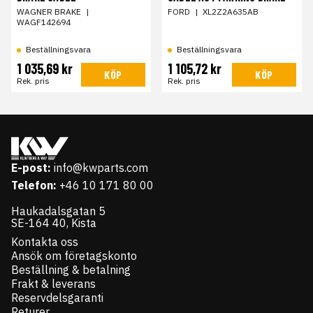
WAGNER BRAKE
|
FORD
|
XL2Z2A635AB
WAGF142694
Beställningsvara
Beställningsvara
1 035,69 kr
1 105,72 kr
KÖP
KÖP
Rek. pris
Rek. pris
E-post:
info@kwparts.com
Telefon:
+46 10 171 80 00
Haukadalsgatan 5
SE-164 40, Kista
Kontakta oss
Ansök om företagskonto
Beställning & betalning
Frakt & leverans
Reservdelsgaranti
Returer