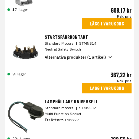
608,17 kr
17 i lager
Rek. pris
LÄGG I VARUKORG
STARTSPÄRRKONTAKT
Standard Motors
|
STMNS14
Neutral Safety Switch
Alternativa produkter (1 artikel)
367,22 kr
9 i lager
Rek. pris
LÄGG I VARUKORG
LAMPHÅLLARE UNIVERSELL
Standard Motors
|
STMS532
Multi Function Socket
Ersätter:
STMS777
20+ i lager