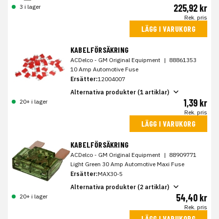
225,92 kr
3 i lager
Rek. pris
LÄGG I VARUKORG
KABELFÖRSÄKRING
ACDelco - GM Original Equipment
|
88861353
10 Amp Automotive Fuse
Ersätter:
12004007
Alternativa produkter (1 artiklar)
1,39 kr
20+ i lager
Rek. pris
LÄGG I VARUKORG
KABELFÖRSÄKRING
ACDelco - GM Original Equipment
|
88909771
Light Green 30 Amp Automotive Maxi Fuse
Ersätter:
MAX30-5
Alternativa produkter (2 artiklar)
54,40 kr
20+ i lager
Rek. pris
LÄGG I VARUKORG