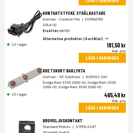
LÄGG I VARUKORG
KONTAKTSTYCKE STRÅLKASTARE
Dorman - Conduct-Tite
|
DOR84783
2014-02
Ersätter:
84783
Alternativa produkter (4 artiklar)
181,50 kr
13 i lager
Rek. pris
LÄGG I VARUKORG
KRETSKORT BAKLYKTA
Dorman - OE Solutions
|
DOR923-030
Dodge Ram 1500 2006-02, Dodge Ram 2500
2006-03, Dodge Ram 3500 2006-03
465,49 kr
10 i lager
Rek. pris
LÄGG I VARUKORG
BROMSLJUSKONTAKT
Standard Motors
|
STMSLS247
Stoplight Switch