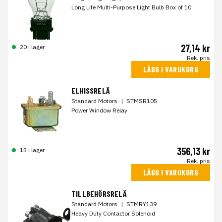
Long Life Multi-Purpose Light Bulb Box of 10
27,14 kr
20 i lager
Rek. pris
LÄGG I VARUKORG
ELHISSRELÄ
Standard Motors
|
STMSR105
Power Window Relay
356,13 kr
15 i lager
Rek. pris
LÄGG I VARUKORG
TILLBEHÖRSRELÄ
Standard Motors
|
STMRY139
Heavy Duty Contactor Solenoid