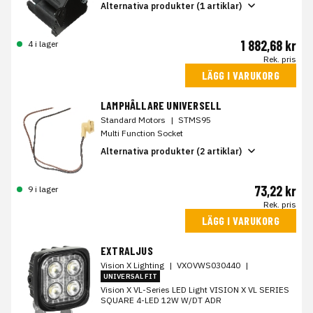
Alternativa produkter (1 artiklar)
1 882,68 kr
4 i lager
Rek. pris
LÄGG I VARUKORG
LAMPHÅLLARE UNIVERSELL
Standard Motors
|
STMS95
Multi Function Socket
Alternativa produkter (2 artiklar)
73,22 kr
9 i lager
Rek. pris
LÄGG I VARUKORG
EXTRALJUS
Vision X Lighting
|
VXOVWS030440
|
UNIVERSAL FIT
Vision X VL-Series LED Light VISION X VL SERIES
SQUARE 4-LED 12W W/DT ADR