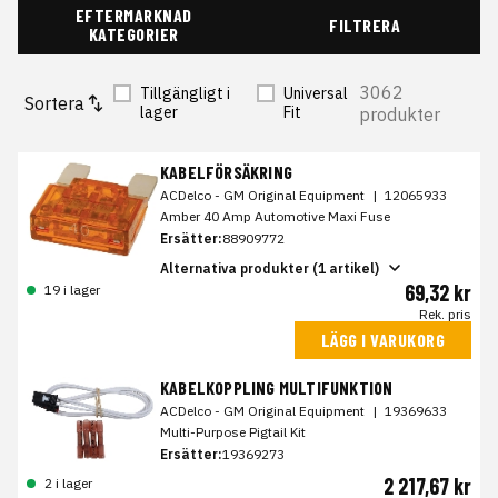
EFTERMARKNAD
FILTRERA
KATEGORIER
3062
Tillgängligt i
Universal
Sortera
lager
Fit
produkter
KABELFÖRSÄKRING
ACDelco - GM Original Equipment
|
12065933
Amber 40 Amp Automotive Maxi Fuse
Ersätter:
88909772
Alternativa produkter (1 artikel)
69,32 kr
19 i lager
Rek. pris
LÄGG I VARUKORG
KABELKOPPLING MULTIFUNKTION
ACDelco - GM Original Equipment
|
19369633
Multi-Purpose Pigtail Kit
Ersätter:
19369273
2 217,67 kr
2 i lager