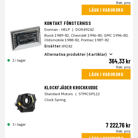
Rek. pris
LÄGG I VARUKORG
KONTAKT FÖNSTERHISS
Dorman - HELP
|
DOR49242
Buick 1989-82, Chevrolet 1996-80, GMC 1996-80,
Oldsmobile 1988-82, Pontiac 1987-82
Ersätter:
49242
Alternativa produkter (4 artiklar)
364,33 kr
2 i lager
Rek. pris
LÄGG I VARUKORG
KLOCKFJÄDER KROCKKUDDE
Standard Motors
|
STMCSP122
Clock Spring
7 222,76 kr
3 i lager
Rek. pris