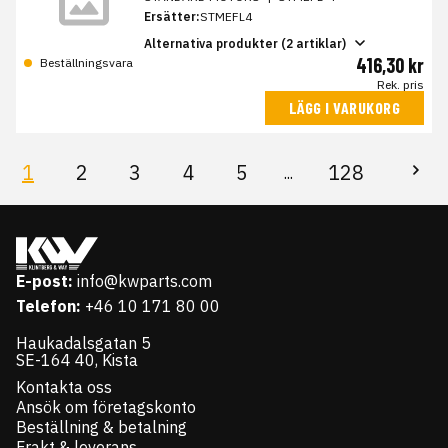
Ersätter:
STMEFL4
Alternativa produkter (2 artiklar)
416,30 kr
Beställningsvara
Rek. pris
LÄGG I VARUKORG
1
2
3
4
5
128
...
E-post:
info@kwparts.com
Telefon:
+46 10 171 80 00
Haukadalsgatan 5
SE-164 40, Kista
Kontakta oss
Ansök om företagskonto
Beställning & betalning
Frakt & leverans