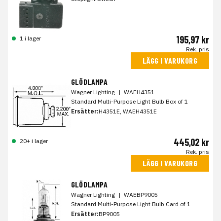
195,97 kr
1 i lager
Rek. pris
LÄGG I VARUKORG
GLÖDLAMPA
Wagner Lighting
|
WAEH4351
Standard Multi-Purpose Light Bulb Box of 1
Ersätter:
H4351E, WAEH4351E
445,02 kr
20+ i lager
Rek. pris
LÄGG I VARUKORG
GLÖDLAMPA
Wagner Lighting
|
WAEBP9005
Standard Multi-Purpose Light Bulb Card of 1
Ersätter:
BP9005