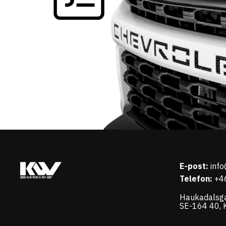
E-post:
inf
Telefon:
+4
Haukadalsg
SE-164 40, K