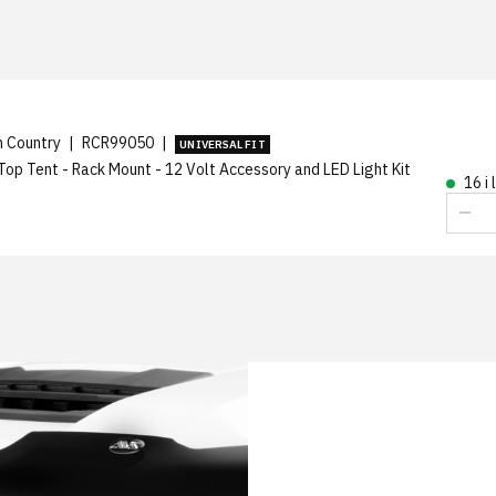
T
h Country
|
RCR99050
|
UNIVERSAL FIT
Top Tent - Rack Mount - 12 Volt Accessory and LED Light Kit
16 i