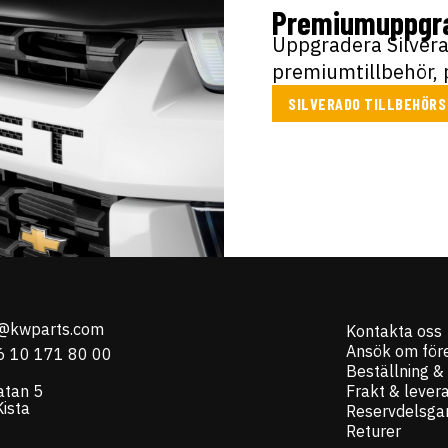
Premiumuppgra
Uppgradera Silvera
premiumtillbehör, 
SILVERADO TILLBEHÖRS
o@kwparts.com
Kontakta oss
Ansök om för
6 10 171 80 00
Beställning &
atan 5
Frakt & lever
ista
Reservdelsgar
Returer