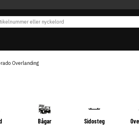
erado Overlanding
d
Bågar
Sidosteg
Ove