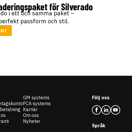
deringspaket för Silverado
do i ett och samma paket –
perfekt passform och stil.
 KIT
GM systems
Följ oss
etagskonto
FCA systems
 betalning
Karriär
ans
Om oss
anti
Nyheter
Språk