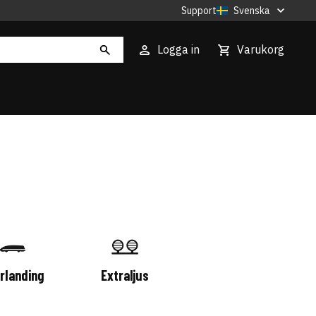
Support
Svenska
Logga in
Varukorg
rlanding
Extraljus