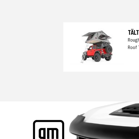
TÄL
Roug
Roof 