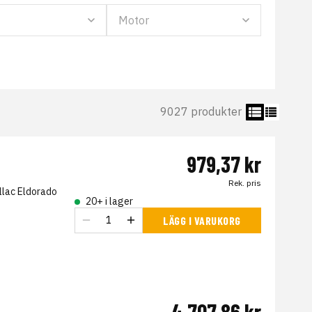
9027 produkter
979,37 kr
Rek. pris
illac Eldorado
20+ i lager
LÄGG I VARUKORG
4 707,86 kr