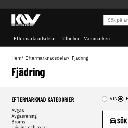
Eftermarknadsdelar
Tillbehör
Varumärken
Hem
Eftermarknadsdelar
Fjädring
Fjädring
VIN
EFTERMARKNAD KATEGORIER
Avgas
Avgasrening
SÖK
Broms
Drivlina och axlar