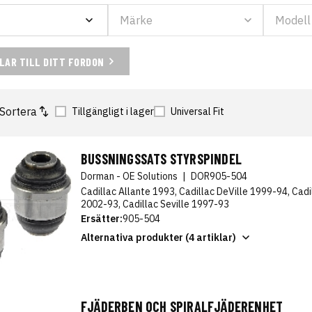
ELAR TILL DITT FORDON
Sortera
Tillgängligt i lager
Universal Fit
BUSSNINGSSATS STYRSPINDEL
Dorman - OE Solutions
|
DOR905-504
Cadillac Allante 1993, Cadillac DeVille 1999-94, Cad
2002-93, Cadillac Seville 1997-93
Ersätter:
905-504
Alternativa produkter (4 artiklar)
FJÄDERBEN OCH SPIRALFJÄDERENHET