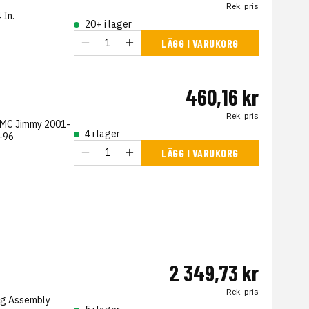
Rek. pris
 In.
20+ i lager
LÄGG I VARUKORG
460,16 kr
Rek. pris
 GMC Jimmy 2001-
4 i lager
-96
LÄGG I VARUKORG
2 349,73 kr
Rek. pris
ing Assembly