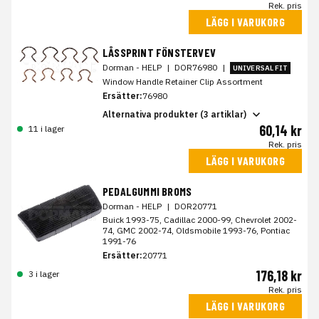
Rek. pris
LÄGG I VARUKORG
LÅSSPRINT FÖNSTERVEV
Dorman - HELP
|
DOR76980
|
UNIVERSAL FIT
Window Handle Retainer Clip Assortment
Ersätter:
76980
Alternativa produkter (3 artiklar)
60,14 kr
11 i lager
Rek. pris
LÄGG I VARUKORG
PEDALGUMMI BROMS
Dorman - HELP
|
DOR20771
Buick 1993-75, Cadillac 2000-99, Chevrolet 2002-
74, GMC 2002-74, Oldsmobile 1993-76, Pontiac
1991-76
Ersätter:
20771
176,18 kr
3 i lager
Rek. pris
LÄGG I VARUKORG