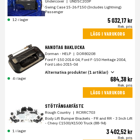
Undercover
|
UNDSC203P
Swing Case 15-26 F150 (Includes Lightning)
Passenger
5 032,17 kr
12 i lager
Rek. pris
LÄGG I VARUKORG
HANDTAG BAKLUCKA
Dorman - HELP
|
DOR80208
Ford F-150 2014-04, Ford F-150 Heritage 2004,
Ford Lobo 2015-04
Alternativa produkter (1 artiklar)
684,38 kr
4 i lager
Rek. pris
LÄGG I VARUKORG
STÖTFÅNGARFÄSTE
Rough Country
|
RCRRC703
Body Lift Bumper Brackets - FR and RR - 3 Inch Lift
- Chevy C1500/K1500 Truck (88-94)
3 402,52 kr
1 i lager
Rek. pris