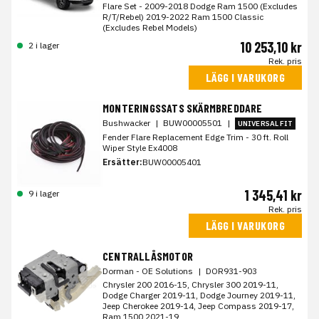
Flare Set - 2009-2018 Dodge Ram 1500 (Excludes
R/T/Rebel) 2019-2022 Ram 1500 Classic
(Excludes Rebel Models)
10 253,10 kr
2 i lager
Rek. pris
LÄGG I VARUKORG
MONTERINGSSATS SKÄRMBREDDARE
Bushwacker
|
BUW00005501
|
UNIVERSAL FIT
Fender Flare Replacement Edge Trim - 30 ft. Roll
Wiper Style Ex4008
Ersätter:
BUW00005401
1 345,41 kr
9 i lager
Rek. pris
LÄGG I VARUKORG
CENTRALLÅSMOTOR
Dorman - OE Solutions
|
DOR931-903
Chrysler 200 2016-15, Chrysler 300 2019-11,
Dodge Charger 2019-11, Dodge Journey 2019-11,
Jeep Cherokee 2019-14, Jeep Compass 2019-17,
Ram 1500 2021-19