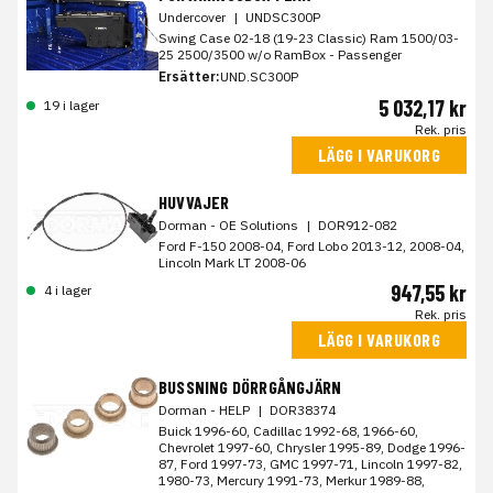
Undercover
|
UNDSC300P
Swing Case 02-18 (19-23 Classic) Ram 1500/03-
25 2500/3500 w/o RamBox - Passenger
Ersätter:
UND.SC300P
5 032,17 kr
19 i lager
Rek. pris
LÄGG I VARUKORG
HUVVAJER
Dorman - OE Solutions
|
DOR912-082
Ford F-150 2008-04, Ford Lobo 2013-12, 2008-04,
Lincoln Mark LT 2008-06
947,55 kr
4 i lager
Rek. pris
LÄGG I VARUKORG
BUSSNING DÖRRGÅNGJÄRN
Dorman - HELP
|
DOR38374
Buick 1996-60, Cadillac 1992-68, 1966-60,
Chevrolet 1997-60, Chrysler 1995-89, Dodge 1996-
87, Ford 1997-73, GMC 1997-71, Lincoln 1997-82,
1980-73, Mercury 1991-73, Merkur 1989-88,