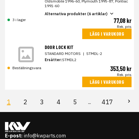
Oldsmobile 1996-60, Plymouth 1995-87, Pontiac
1991-60
Alternativa produkter (6 artiklar)
77,08 kr
3 i lager
Rek. pris
LÄGG I VARUKORG
DOOR LOCK KIT
STANDARD MOTORS
|
STMDL-2
Ersätter:
STMDL2
353,50 kr
Beställningsvara
Rek. pris
LÄGG I VARUKORG
1
2
3
4
5
417
...
E-post:
info@kwparts.com