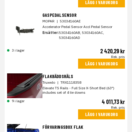
LÄGG I VARUKORG
GASPEDALSENSOR
MOPAR
|
53034160AE
Accelerator Pedal Sensor Accl Pedal Sensor
Ersätter:
53034160AB, 53034160AC,
53034160AD
2 420,29 kr
3 i lager
Rek. pris
LÄGG I VARUKORG
FLAKBÄDDSRÄLS
Truxedo
|
TRX1118358
Elevate TS Rails - Full Size X-Short Bed (63")
includes set of 4 tie downs
4 011,73 kr
9 i lager
Rek. pris
LÄGG I VARUKORG
FÖRVARINGSBOX FLAK