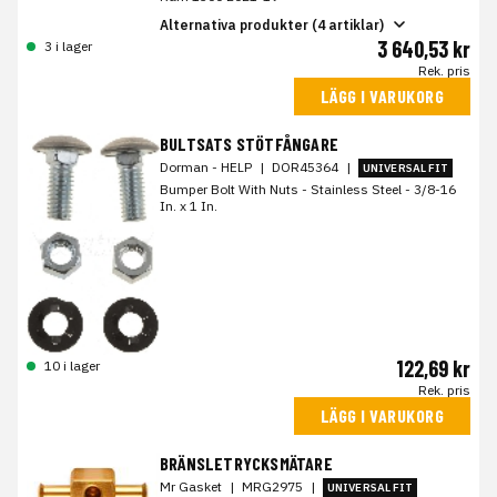
Alternativa produkter (4 artiklar)
3 640,53 kr
3 i lager
Rek. pris
LÄGG I VARUKORG
BULTSATS STÖTFÅNGARE
Dorman - HELP
|
DOR45364
|
UNIVERSAL FIT
Bumper Bolt With Nuts - Stainless Steel - 3/8-16
In. x 1 In.
122,69 kr
10 i lager
Rek. pris
LÄGG I VARUKORG
BRÄNSLETRYCKSMÄTARE
Mr Gasket
|
MRG2975
|
UNIVERSAL FIT