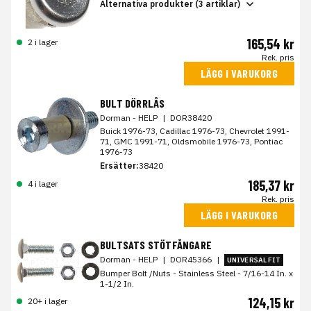
Alternativa produkter (3 artiklar)
165,54 kr
2 i lager
Rek. pris
LÄGG I VARUKORG
BULT DÖRRLÅS
Dorman - HELP
|
DOR38420
Buick 1976-73, Cadillac 1976-73, Chevrolet 1991-
71, GMC 1991-71, Oldsmobile 1976-73, Pontiac
1976-73
Ersätter:
38420
185,37 kr
4 i lager
Rek. pris
LÄGG I VARUKORG
BULTSATS STÖTFÅNGARE
Dorman - HELP
|
DOR45366
|
UNIVERSAL FIT
Bumper Bolt /Nuts - Stainless Steel - 7/16-14 In. x
1-1/2 In.
124,15 kr
20+ i lager