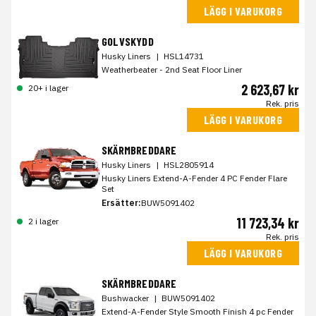
LÄGG I VARUKORG
GOLVSKYDD
Husky Liners
|
HSL14731
Weatherbeater - 2nd Seat Floor Liner
2 623,67 kr
20+ i lager
Rek. pris
LÄGG I VARUKORG
SKÄRMBREDDARE
Husky Liners
|
HSL2805914
Husky Liners Extend-A-Fender 4 PC Fender Flare
Set
Ersätter:
BUW5091402
11 723,34 kr
2 i lager
Rek. pris
LÄGG I VARUKORG
SKÄRMBREDDARE
Bushwacker
|
BUW5091402
Extend-A-Fender Style Smooth Finish 4 pc Fender