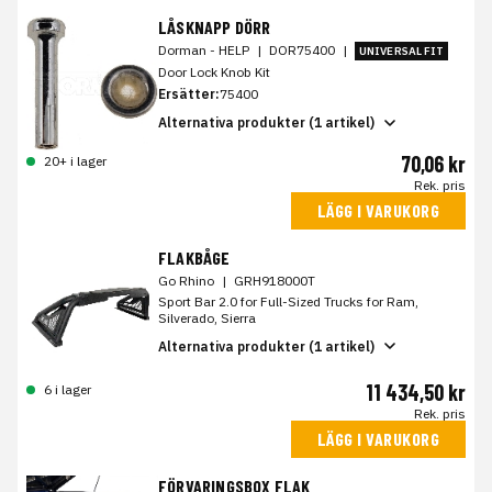
LÅSKNAPP DÖRR
Dorman - HELP
|
DOR75400
|
UNIVERSAL FIT
Door Lock Knob Kit
Ersätter:
75400
Alternativa produkter (1 artikel)
70,06 kr
20+ i lager
Rek. pris
LÄGG I VARUKORG
FLAKBÅGE
Go Rhino
|
GRH918000T
Sport Bar 2.0 for Full-Sized Trucks for Ram,
Silverado, Sierra
Alternativa produkter (1 artikel)
11 434,50 kr
6 i lager
Rek. pris
LÄGG I VARUKORG
FÖRVARINGSBOX FLAK