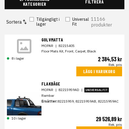
FILTRERA
KATEGORIER
11166
Tillgängligt i
Universal
Sortera
lager
Fit
produkter
GOLVMATTA
MOPAR
|
82215405
Floor Mats Kit, Front, Carpet, Black
2 384,53 kr
8 i lager
Rek. pris
LÄGG I VARUKORG
FLAKBÅGE
MOPAR
|
82215959AD
|
UNIVERSAL FIT
Rambar
Ersätter:
82215959, 82215959AB, 82215959AC
29 526,89 kr
10 i lager
Rek. pris