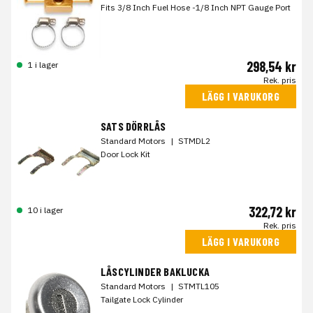
Fits 3/8 Inch Fuel Hose -1/8 Inch NPT Gauge Port
298,54 kr
1 i lager
Rek. pris
LÄGG I VARUKORG
SATS DÖRRLÅS
Standard Motors
|
STMDL2
Door Lock Kit
322,72 kr
10 i lager
Rek. pris
LÄGG I VARUKORG
LÅSCYLINDER BAKLUCKA
Standard Motors
|
STMTL105
Tailgate Lock Cylinder