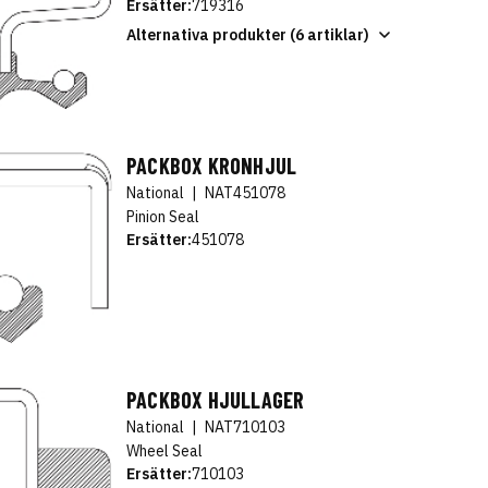
Ersätter:
719316
Alternativa produkter (6 artiklar)
PACKBOX KRONHJUL
National
|
NAT451078
Pinion Seal
Ersätter:
451078
PACKBOX HJULLAGER
National
|
NAT710103
Wheel Seal
Ersätter:
710103