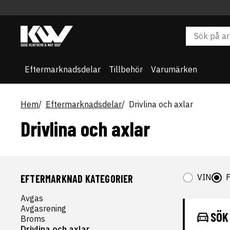
Eftermarknadsdelar
Tillbehör
Varumärken
Hem
Eftermarknadsdelar
Drivlina och axlar
Drivlina och axlar
VIN
EFTERMARKNAD KATEGORIER
Avgas
Avgasrening
SÖK
Broms
Drivlina och axlar