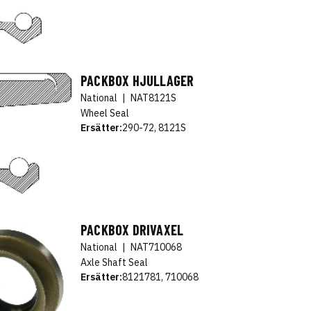
PACKBOX HJULLAGER
National
|
NAT8121S
Wheel Seal
Ersätter:
290-72, 8121S
PACKBOX DRIVAXEL
National
|
NAT710068
Axle Shaft Seal
Ersätter:
8121781, 710068