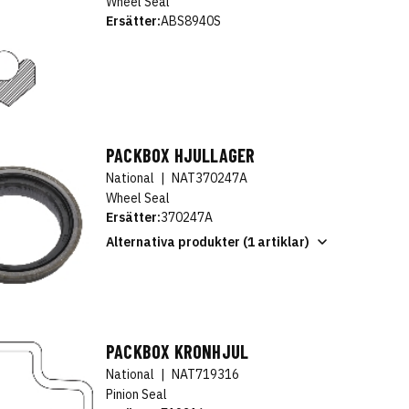
Wheel Seal
Ersätter:
ABS8940S
PACKBOX HJULLAGER
National
|
NAT370247A
Wheel Seal
Ersätter:
370247A
Alternativa produkter (1 artiklar)
PACKBOX KRONHJUL
National
|
NAT719316
Pinion Seal