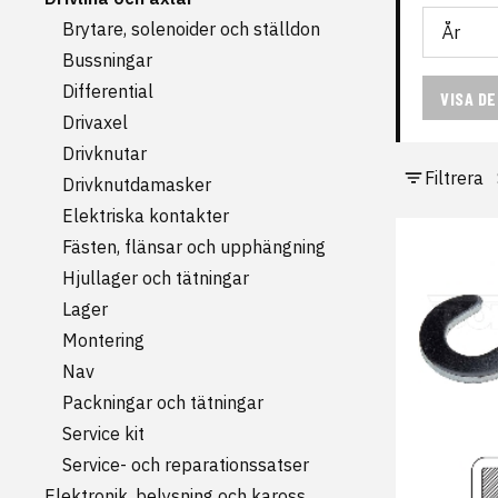
Brytare, solenoider och ställdon
Bussningar
Differential
VISA D
Drivaxel
Drivknutar
Filtrera
Drivknutdamasker
Elektriska kontakter
Fästen, flänsar och upphängning
Hjullager och tätningar
Lager
Montering
Nav
Packningar och tätningar
Service kit
Service- och reparationssatser
Elektronik, belysning och kaross