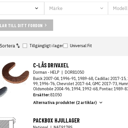
ELAR TILL DITT FORDON
Sortera
Tillgängligt i lager
Universal Fit
C-LÅS DRIVAXEL
Dorman - HELP
|
DOR81050
Buick 2007-04, 1996-91, 1989-68, Cadillac 2017-15,
99, 1996-76, Chevrolet 2017-64, GMC 2017-73, Hum
Oldsmobile 2004-96, 1994, 1992-68, Pontiac 1989-8
Ersätter:
81050
Alternativa produkter (2 artiklar)
PACKBOX HJULLAGER
National
|
NAT9178S