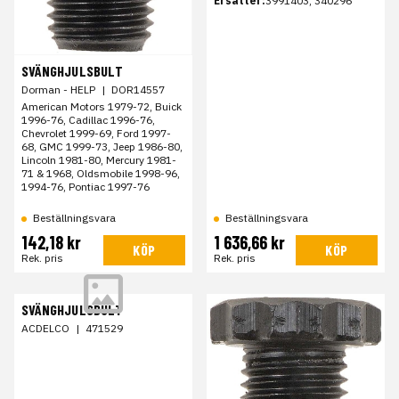
Ersätter:
3991403, 340296
SVÄNGHJULSBULT
Dorman - HELP
|
DOR14557
American Motors 1979-72, Buick
1996-76, Cadillac 1996-76,
Chevrolet 1999-69, Ford 1997-
68, GMC 1999-73, Jeep 1986-80,
Lincoln 1981-80, Mercury 1981-
71 & 1968, Oldsmobile 1998-96,
1994-76, Pontiac 1997-76
Beställningsvara
Beställningsvara
142,18 kr
1 636,66 kr
KÖP
KÖP
Rek. pris
Rek. pris
SVÄNGHJULSBULT
ACDELCO
|
471529