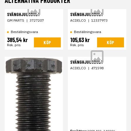
ALTERNATIVA PRODUKTER
SVÄNGHJULSBULT
SVÄNGHJULSBULT
GM PARTS
|
3727207
ACDELCO
|
12337973
Beställningsvara
Beställningsvara
385,54 kr
105,63 kr
KÖP
KÖP
Rek. pris
Rek. pris
SVÄNGHJULSBULT
ACDELCO
|
471598