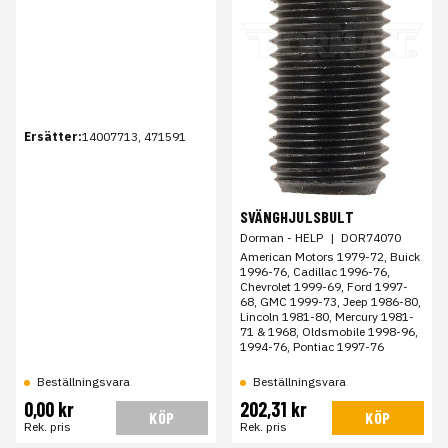
Ersätter:
14007713, 471591
SVÄNGHJULSBULT
Dorman - HELP
|
DOR74070
American Motors 1979-72, Buick
1996-76, Cadillac 1996-76,
Chevrolet 1999-69, Ford 1997-
68, GMC 1999-73, Jeep 1986-80,
Lincoln 1981-80, Mercury 1981-
71 & 1968, Oldsmobile 1998-96,
1994-76, Pontiac 1997-76
Beställningsvara
Beställningsvara
0,00 kr
202,31 kr
KÖP
KÖP
Rek. pris
Rek. pris