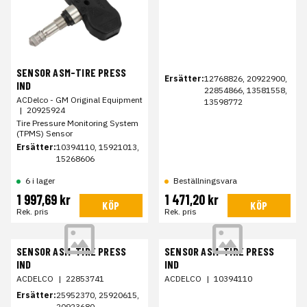
SENSOR ASM-TIRE PRESS
Ersätter:
12768826, 20922900,
IND
22854866, 13581558,
ACDelco - GM Original Equipment
13598772
|
20925924
Tire Pressure Monitoring System
(TPMS) Sensor
Ersätter:
10394110, 15921013,
15268606
6 i lager
Beställningsvara
1 997,69 kr
1 471,20 kr
KÖP
KÖP
Rek. pris
Rek. pris
SENSOR ASM-TIRE PRESS
SENSOR ASM-TIRE PRESS
IND
IND
ACDELCO
|
22853741
ACDELCO
|
10394110
Ersätter:
25952370, 25920615,
20923680