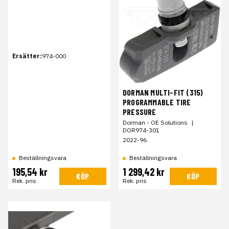
Ersätter:
974-000
DORMAN MULTI-FIT (315)
PROGRAMMABLE TIRE
PRESSURE
Dorman - OE Solutions
|
DOR974-301
2022-96
Beställningsvara
Beställningsvara
195,54 kr
1 299,42 kr
KÖP
KÖP
Rek. pris
Rek. pris