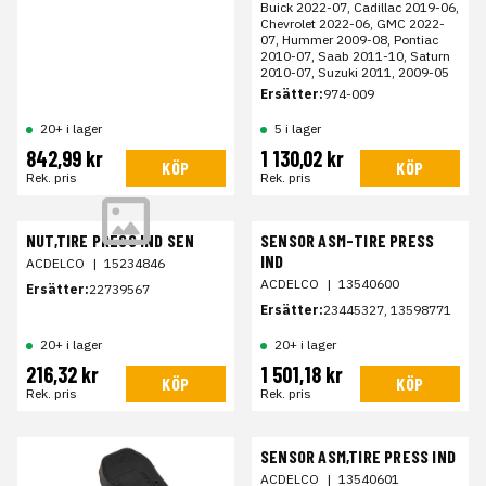
Buick 2022-07, Cadillac 2019-06,
Chevrolet 2022-06, GMC 2022-
07, Hummer 2009-08, Pontiac
2010-07, Saab 2011-10, Saturn
2010-07, Suzuki 2011, 2009-05
Ersätter:
974-009
20+ i lager
5 i lager
842,99 kr
1 130,02 kr
KÖP
KÖP
Rek. pris
Rek. pris
NUT,TIRE PRESS IND SEN
SENSOR ASM-TIRE PRESS
IND
ACDELCO
|
15234846
ACDELCO
|
13540600
Ersätter:
22739567
Ersätter:
23445327, 13598771
20+ i lager
20+ i lager
216,32 kr
1 501,18 kr
KÖP
KÖP
Rek. pris
Rek. pris
SENSOR ASM,TIRE PRESS IND
ACDELCO
|
13540601