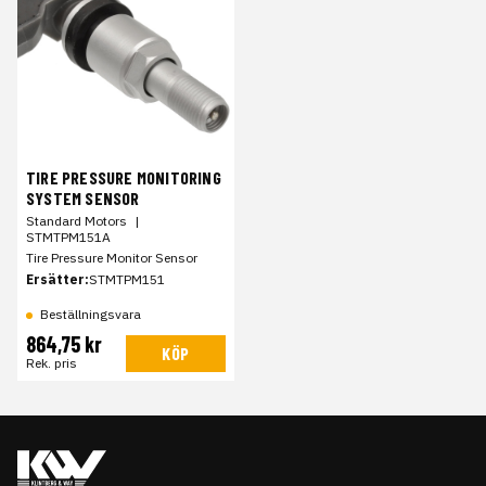
TIRE PRESSURE MONITORING
SYSTEM SENSOR
Standard Motors
|
STMTPM151A
Tire Pressure Monitor Sensor
Ersätter:
STMTPM151
Beställningsvara
864,75 kr
KÖP
Rek. pris