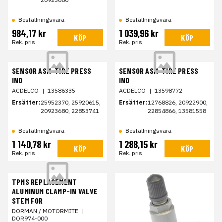
Beställningsvara
Beställningsvara
984,17 kr
1 039,96 kr
KÖP
KÖP
Rek. pris
Rek. pris
SENSOR ASM-TIRE PRESS
SENSOR ASM-TIRE PRESS
IND
IND
ACDELCO
|
13586335
ACDELCO
|
13598772
Ersätter:
25952370, 25920615,
Ersätter:
12768826, 20922900,
20923680, 22853741
22854866, 13581558
Beställningsvara
Beställningsvara
1 140,78 kr
1 288,15 kr
KÖP
KÖP
Rek. pris
Rek. pris
TPMS REPLACEMENT
ALUMINUM CLAMP-IN VALVE
STEM FOR
DORMAN / MOTORMITE
|
DOR974-000