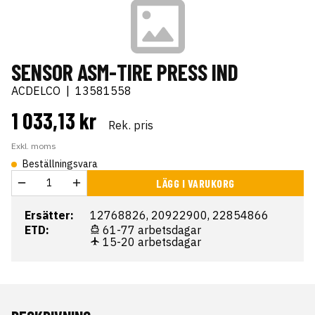
SENSOR ASM-TIRE PRESS IND
ACDELCO
|
13581558
1 033,13 kr
Rek. pris
Exkl. moms
Beställningsvara
LÄGG I VARUKORG
Ersätter:
12768826, 20922900, 22854866
ETD:
61-77 arbetsdagar
15-20 arbetsdagar