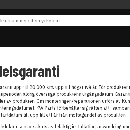
elsgaranti
aranti upp till 20 000 km, upp till högst två år. För produkt
tiperioden aldrig överstiga produktens utgångsdatum. Garant
et av produkten. Om monteringen/reparationen utförs av Kun
nteringsdatumet. KW Parts förbehåller sig rätten att i samba
tartdatum till upp till ett år från mottagandet av produkten.
 defekter som orsakats av felaktig installation, användning un