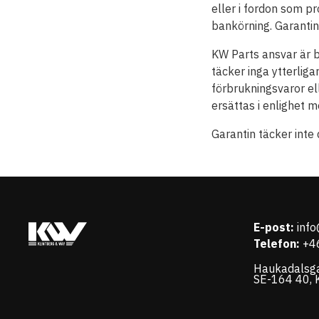
eller i fordon som pr
bankörning. Garantin 
KW Parts ansvar är b
täcker inga ytterlig
förbrukningsvaror el
ersättas i enlighet
Garantin täcker inte
E-post:
inf
Telefon:
+4
Haukadalsg
SE-164 40, K