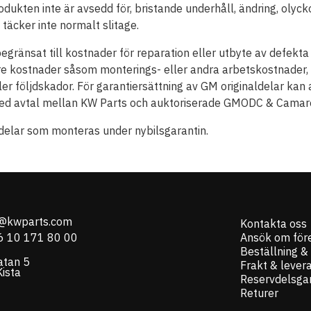
odukten inte är avsedd för, bristande underhåll, ändring, olycko
täcker inte normalt slitage.
egränsat till kostnader för reparation eller utbyte av defekta
are kostnader såsom monterings- eller andra arbetskostnader, l
ler följdskador. För garantiersättning av GM originaldelar ka
 med avtal mellan KW Parts och auktoriserade GMODC & Camaro
 delar som monteras under nybilsgarantin.
o@kwparts.com
Kontakta oss
6 10 171 80 00
Ansök om för
Beställning &
atan 5
Frakt & lever
ista
Reservdelsgar
Returer