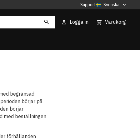
Support
Svenska
Logga in
Varukorg
er med begränsad
iperioden börjar på
den börjar
nd med beställningen
der förhållanden