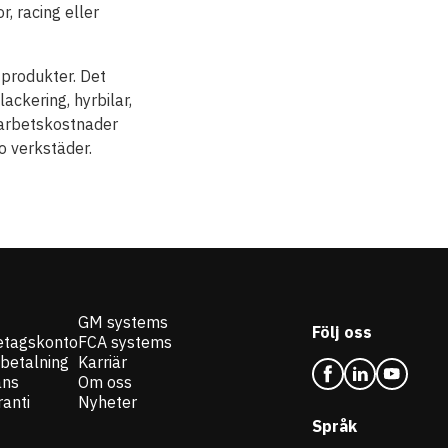
r, racing eller
 produkter. Det
ackering, hyrbilar,
n arbetskostnader
 verkstäder.
GM systems
Följ oss
etagskonto
FCA systems
 betalning
Karriär
ans
Om oss
anti
Nyheter
Språk