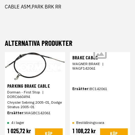
CABLE ASM,PARK BRK RR
ALTERNATIVA PRODUKTER
BRAKE CABLE
WAGNER BRAKE
|
WAGF142061
PARKING BRAKE CABLE
Ersätter:
BC142061
Dorman - First Stop
|
DORC660494
Chrysler Sebring 2005-01, Dodge
Stratus 2005-01
Ersätter:
WAGBC142061
4 i lager
Beställningsvara
1 025,72 kr
1 108,22 kr
KÖP
KÖP