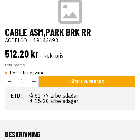
CABLE ASM,PARK BRK RR
ACDELCO
|
19143493
512,20 kr
Rek. pris
Exkl. moms
Beställningsvara
LÄGG I VARUKORG
ETD:
61-77 arbetsdagar
15-20 arbetsdagar
BESKRIVNING