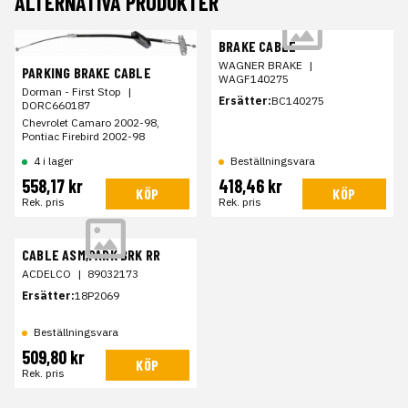
ALTERNATIVA PRODUKTER
BRAKE CABLE
WAGNER BRAKE
|
PARKING BRAKE CABLE
WAGF140275
Dorman - First Stop
|
Ersätter:
BC140275
DORC660187
Chevrolet Camaro 2002-98,
Pontiac Firebird 2002-98
4 i lager
Beställningsvara
558,17 kr
418,46 kr
KÖP
KÖP
Rek. pris
Rek. pris
CABLE ASM,PARK BRK RR
ACDELCO
|
89032173
Ersätter:
18P2069
Beställningsvara
509,80 kr
KÖP
Rek. pris