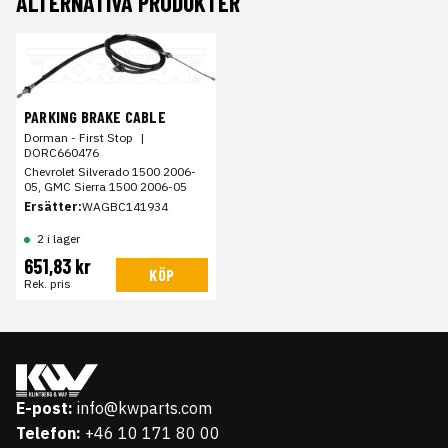
ALTERNATIVA PRODUKTER
PARKING BRAKE CABLE
Dorman - First Stop
|
DORC660476
Chevrolet Silverado 1500 2006-
05, GMC Sierra 1500 2006-05
Ersätter:
WAGBC141934
2 i lager
651,83 kr
KÖP
Rek. pris
E-post:
info@kwparts.com
Telefon:
+46 10 171 80 00