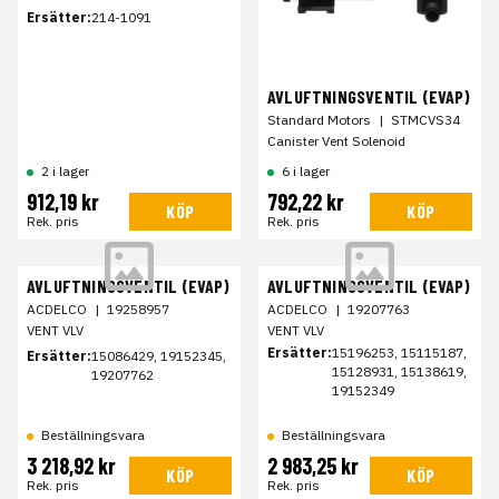
Ersätter:
214-1091
AVLUFTNINGSVENTIL (EVAP)
Standard Motors
|
STMCVS34
Canister Vent Solenoid
2 i lager
6 i lager
912,19 kr
792,22 kr
KÖP
KÖP
Rek. pris
Rek. pris
AVLUFTNINGSVENTIL (EVAP)
AVLUFTNINGSVENTIL (EVAP)
ACDELCO
|
19258957
ACDELCO
|
19207763
VENT VLV
VENT VLV
Ersätter:
15196253, 15115187,
Ersätter:
15086429, 19152345,
15128931, 15138619,
19207762
19152349
Beställningsvara
Beställningsvara
3 218,92 kr
2 983,25 kr
KÖP
KÖP
Rek. pris
Rek. pris