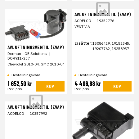
AVLUFTNINGSVENTIL (EVAP)
ACDELCO
|
19352776
VENT VLV
Ersätter:
15086429, 19152345,
AVLUFTNINGSVENTIL (EVAP)
19207762, 19258957
Dorman - OE Solutions
|
DOR911-237
Chevrolet 2010-04, GMC 2010-04
Beställningsvara
Beställningsvara
1 652,50 kr
4 406,88 kr
KÖP
KÖP
Rek. pris
Rek. pris
AVLUFTNINGSVENTIL (EVAP)
ACDELCO
|
10357992