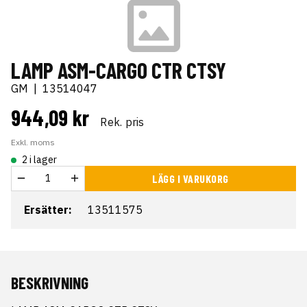
LAMP ASM-CARGO CTR CTSY
GM
|
13514047
944,09 kr
Rek. pris
Exkl. moms
2 i lager
LÄGG I VARUKORG
Ersätter:
13511575
BESKRIVNING