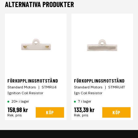
ALTERNATIVA PRODUKTER
FÖRKOPPLINGSMOTSTÅND
FÖRKOPPLINGSMOTSTÅND
Standard Motors
|
STMRU4
Standard Motors
|
STMRU4T
Ignition Coil Resistor
Ign Coil Resistor
20+ i lager
7 i lager
158,98 kr
133,39 kr
KÖP
KÖP
Rek. pris
Rek. pris