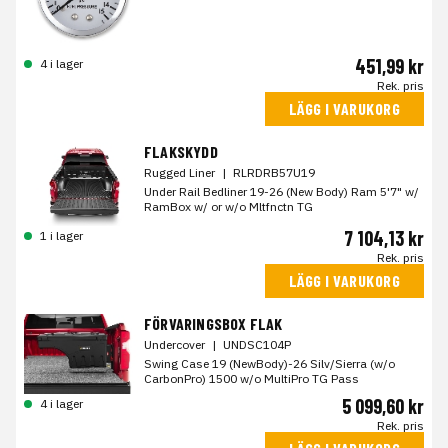
451,99 kr
4 i lager
Rek. pris
LÄGG I VARUKORG
FLAKSKYDD
Rugged Liner
|
RLRDRB57U19
Under Rail Bedliner 19-26 (New Body) Ram 5'7" w/
RamBox w/ or w/o Mltfnctn TG
7 104,13 kr
1 i lager
Rek. pris
LÄGG I VARUKORG
FÖRVARINGSBOX FLAK
Undercover
|
UNDSC104P
Swing Case 19 (NewBody)-26 Silv/Sierra (w/o
CarbonPro) 1500 w/o MultiPro TG Pass
5 099,60 kr
4 i lager
Rek. pris