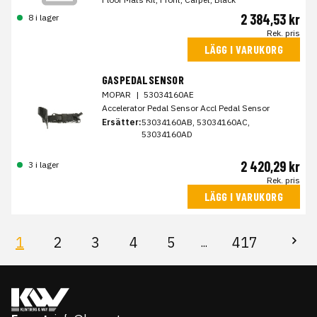
2 384,53 kr
8 i lager
Rek. pris
LÄGG I VARUKORG
GASPEDALSENSOR
MOPAR
|
53034160AE
Accelerator Pedal Sensor Accl Pedal Sensor
Ersätter:
53034160AB, 53034160AC,
53034160AD
2 420,29 kr
3 i lager
Rek. pris
LÄGG I VARUKORG
1
2
3
4
5
417
...