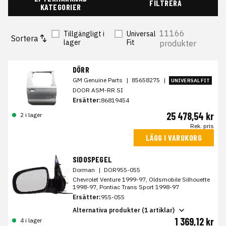
FILTRERA
KATEGORIER
11166
Tillgängligt i
Universal
Sortera
lager
Fit
produkter
DÖRR
GM Genuine Parts
|
85658275
|
UNIVERSAL FIT
DOOR ASM-RR SI
Ersätter:
86819454
25 478,54 kr
2 i lager
Rek. pris
LÄGG I VARUKORG
SIDOSPEGEL
Dorman
|
DOR955-055
Chevrolet Venture 1999-97, Oldsmobile Silhouette
1998-97, Pontiac Trans Sport 1998-97
Ersätter:
955-055
Alternativa produkter (1 artiklar)
1 369,12 kr
4 i lager