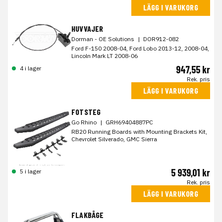
LÄGG I VARUKORG
HUVVAJER
Dorman - OE Solutions
|
DOR912-082
Ford F-150 2008-04, Ford Lobo 2013-12, 2008-04,
Lincoln Mark LT 2008-06
947,55 kr
4 i lager
Rek. pris
LÄGG I VARUKORG
FOTSTEG
Go Rhino
|
GRH69404887PC
RB20 Running Boards with Mounting Brackets Kit,
Chevrolet Silverado, GMC Sierra
5 939,01 kr
5 i lager
Rek. pris
LÄGG I VARUKORG
FLAKBÅGE