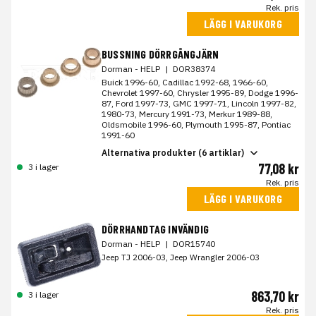
Rek. pris
LÄGG I VARUKORG
BUSSNING DÖRRGÅNGJÄRN
Dorman - HELP
|
DOR38374
Buick 1996-60, Cadillac 1992-68, 1966-60,
Chevrolet 1997-60, Chrysler 1995-89, Dodge 1996-
87, Ford 1997-73, GMC 1997-71, Lincoln 1997-82,
1980-73, Mercury 1991-73, Merkur 1989-88,
Oldsmobile 1996-60, Plymouth 1995-87, Pontiac
1991-60
Alternativa produkter (6 artiklar)
77,08 kr
3 i lager
Rek. pris
LÄGG I VARUKORG
DÖRRHANDTAG INVÄNDIG
Dorman - HELP
|
DOR15740
Jeep TJ 2006-03, Jeep Wrangler 2006-03
863,70 kr
3 i lager
Rek. pris