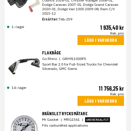
Country 2016-01, Chrysler Voyager 2008-01,
Dodge Caravan 2007-01, Dodge Grand Caravan
2020-01, Dodge Van 1000 2009-08, Ram C/V
2015-12
Ersätter:
746-259
1 935,40 kr
1 i lager
Rek. pris
LÄGG I VARUKORG
FLAKBÅGE
Go Rhino
|
GRH911000PS
Sport Bar 2.0 for Full-Sized Trucks for Chevrolet
Silverado, GMC Sierra
11 756,25 kr
14 i lager
Rek. pris
LÄGG I VARUKORG
BRÄNSLETRYCKSMÄTARE
Mr Gasket
|
MRG1561
|
UNIVERSAL FIT
Fits carburetted applications