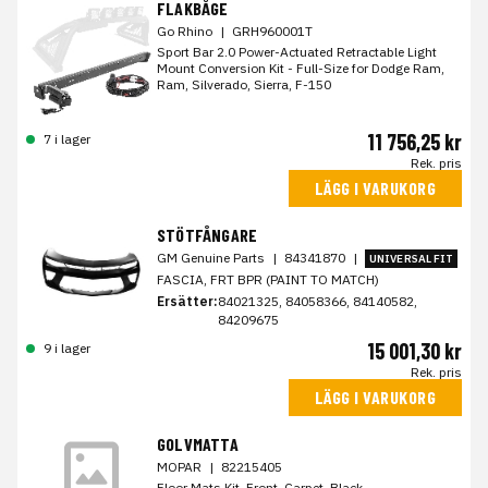
FLAKBÅGE
Go Rhino
|
GRH960001T
Sport Bar 2.0 Power-Actuated Retractable Light
Mount Conversion Kit - Full-Size for Dodge Ram,
Ram, Silverado, Sierra, F-150
11 756,25 kr
7 i lager
Rek. pris
LÄGG I VARUKORG
STÖTFÅNGARE
GM Genuine Parts
|
84341870
|
UNIVERSAL FIT
FASCIA, FRT BPR (PAINT TO MATCH)
Ersätter:
84021325, 84058366, 84140582,
84209675
15 001,30 kr
9 i lager
Rek. pris
LÄGG I VARUKORG
GOLVMATTA
MOPAR
|
82215405
Floor Mats Kit, Front, Carpet, Black