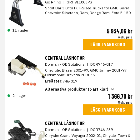
Go Rhino
|
GRH911003PS
Sport Bar 3.0 for Full-Sized Trucks for GMC Sierra,
Chevrolet Silverado, Ram, Dodge Ram, Ford F-150
5 934,06 kr
11 i lager
Rek. pris
LÄGG I VARUKORG
CENTRALLÅSMOTOR
Dorman - OE Solutions
|
DOR746-017
Chevrolet Blazer 2001-97, GMC Jimmy 2001-97,
Oldsmobile Bravada 2001-97
Ersätter:
746-017
Alternativa produkter (6 artiklar)
1 366,70 kr
2 i lager
Rek. pris
LÄGG I VARUKORG
CENTRALLÅSMOTOR
Dorman - OE Solutions
|
DOR746-259
Chrysler Grand Voyager 2002-01, Chrysler Town &