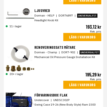
LÄGG I VARUKORG
LJUSVRED
Dorman - HELP
|
DOR76897
|
UNIVERSAL FIT
Headlight Knob Kit
193,12 kr
11 i lager
Rek. pris
LÄGG I VARUKORG
RENOVERINGSSATS MÄTARE
Dorman - Champ
|
DOR7-902
|
UNIVERSAL FIT
Mechanical Oil Pressure Gauge Installation Kit
195,29 kr
20+ i lager
Rek. pris
LÄGG I VARUKORG
FÖRVARINGSBOX FLAK
Undercover
|
UNDSC302P
Swing Case 19-26 (New Body Style) Ram 1500