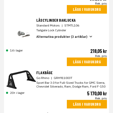
Rek. pris
LÄGG I VARUKORG
LÅSCYLINDER BAKLUCKA
Standard Motors
|
STMTL106
Tailgate Lock Cylinder
Alternativa produkter (3 artiklar)
218,05 kr
14 i lager
Rek. pris
LÄGG I VARUKORG
FLAKBÅGE
Go Rhino
|
GRH911003T
Sport Bar 3.0 for Full-Sized Trucks for GMC Sierra,
Chevrolet Silverado, Ram, Dodge Ram, Ford F-150
5 170,00 kr
20+ i lager
Rek. pris
LÄGG I VARUKORG