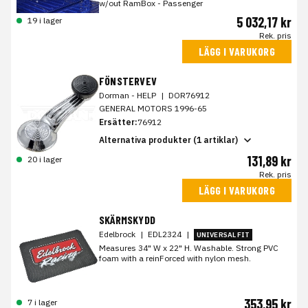
w/out RamBox - Passenger
5 032,17 kr
19 i lager
Rek. pris
LÄGG I VARUKORG
FÖNSTERVEV
Dorman - HELP
|
DOR76912
GENERAL MOTORS 1996-65
Ersätter:
76912
Alternativa produkter (1 artiklar)
131,89 kr
20 i lager
Rek. pris
LÄGG I VARUKORG
SKÄRMSKYDD
Edelbrock
|
EDL2324
|
UNIVERSAL FIT
Measures 34" W x 22" H. Washable. Strong PVC
foam with a reinForced with nylon mesh.
353,95 kr
7 i lager