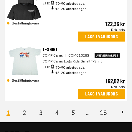
ETD:
70-90 arbetsdagar
15-20 arbetsdagar
122,36 kr
Beställningsvara
Rek. pris
LÄGG I VARUKORG
T-SHIRT
COMP Cams
|
COMC1028S
|
UNIVERSAL FIT
COMP Cams Logo Kids Small T-Shirt
ETD:
70-90 arbetsdagar
15-20 arbetsdagar
162,02 kr
Beställningsvara
Rek. pris
LÄGG I VARUKORG
1
2
3
4
5
18
...