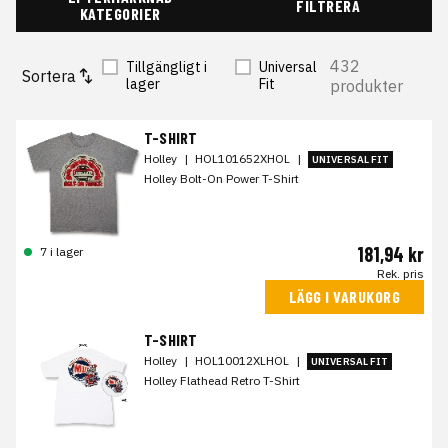
FILTRERA
KATEGORIER
432
Tillgängligt i
Universal
Sortera
lager
Fit
produkter
T-SHIRT
Holley
|
HOL101652XHOL
|
UNIVERSAL FIT
Holley Bolt-On Power T-Shirt
181,94 kr
7 i lager
Rek. pris
LÄGG I VARUKORG
T-SHIRT
Holley
|
HOL10012XLHOL
|
UNIVERSAL FIT
Holley Flathead Retro T-Shirt