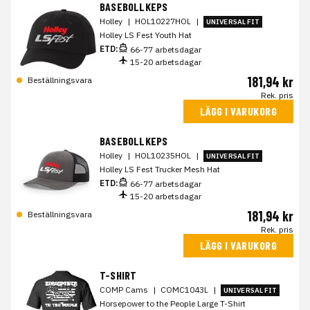
BASEBOLLKEPS
Holley
|
HOL10227HOL
|
UNIVERSAL FIT
Holley LS Fest Youth Hat
ETD:
66-77 arbetsdagar
15-20 arbetsdagar
181,94 kr
Beställningsvara
Rek. pris
LÄGG I VARUKORG
BASEBOLLKEPS
Holley
|
HOL10235HOL
|
UNIVERSAL FIT
Holley LS Fest Trucker Mesh Hat
ETD:
66-77 arbetsdagar
15-20 arbetsdagar
181,94 kr
Beställningsvara
Rek. pris
LÄGG I VARUKORG
T-SHIRT
COMP Cams
|
COMC1043L
|
UNIVERSAL FIT
Horsepower to the People Large T-Shirt