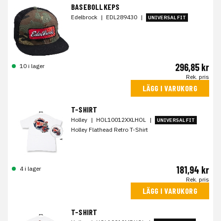
BASEBOLLKEPS
Edelbrock
|
EDL289430
|
UNIVERSAL FIT
296,85 kr
10 i lager
Rek. pris
LÄGG I VARUKORG
T-SHIRT
Holley
|
HOL10012XXLHOL
|
UNIVERSAL FIT
Holley Flathead Retro T-Shirt
181,94 kr
4 i lager
Rek. pris
LÄGG I VARUKORG
T-SHIRT