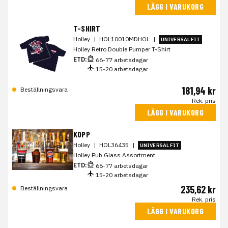
LÄGG I VARUKORG
T-SHIRT
Holley
|
HOL10010MDHOL
|
UNIVERSAL FIT
Holley Retro Double Pumper T-Shirt
ETD:
66-77 arbetsdagar
15-20 arbetsdagar
181,94 kr
Beställningsvara
Rek. pris
LÄGG I VARUKORG
KOPP
Holley
|
HOL36435
|
UNIVERSAL FIT
Holley Pub Glass Assortment
ETD:
66-77 arbetsdagar
15-20 arbetsdagar
235,62 kr
Beställningsvara
Rek. pris
LÄGG I VARUKORG