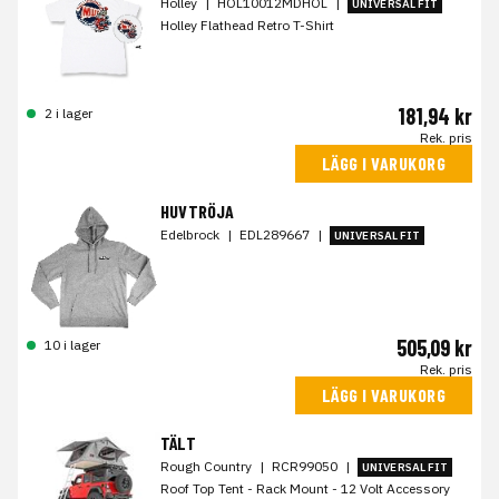
Holley
|
HOL10012MDHOL
|
UNIVERSAL FIT
Holley Flathead Retro T-Shirt
181,94 kr
2 i lager
Rek. pris
LÄGG I VARUKORG
HUVTRÖJA
Edelbrock
|
EDL289667
|
UNIVERSAL FIT
505,09 kr
10 i lager
Rek. pris
LÄGG I VARUKORG
TÄLT
Rough Country
|
RCR99050
|
UNIVERSAL FIT
Roof Top Tent - Rack Mount - 12 Volt Accessory