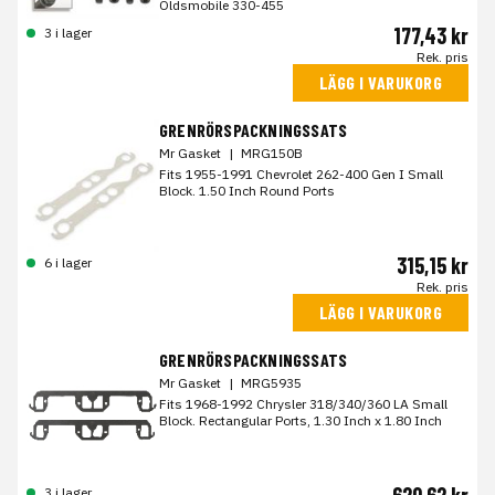
Oldsmobile 330-455
177,43 kr
3 i lager
Rek. pris
LÄGG I VARUKORG
GRENRÖRSPACKNINGSSATS
Mr Gasket
|
MRG150B
Fits 1955-1991 Chevrolet 262-400 Gen I Small
Block. 1.50 Inch Round Ports
315,15 kr
6 i lager
Rek. pris
LÄGG I VARUKORG
GRENRÖRSPACKNINGSSATS
Mr Gasket
|
MRG5935
Fits 1968-1992 Chrysler 318/340/360 LA Small
Block. Rectangular Ports, 1.30 Inch x 1.80 Inch
3 i lager