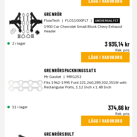
LÄGG I VARUKORG
GRENRÖR
FlowTech
|
FLO11000FLT
|
UNIVERSAL FIT
1900 Car Chevrolet Small Block Chevy Exhaust
Header
3 935,14 kr
2 i lager
Rek. pris
LÄGG I VARUKORG
GRENRÖRSPACKNINGSSATS
Mr Gasket
|
MRG253
Fits 1962-1995 Ford 221,260,289,302,351W with
Rectangular Ports, 1.12 Inch x 1.48 Inch
374,66 kr
11 i lager
Rek. pris
LÄGG I VARUKORG
GRENRÖRSBULT