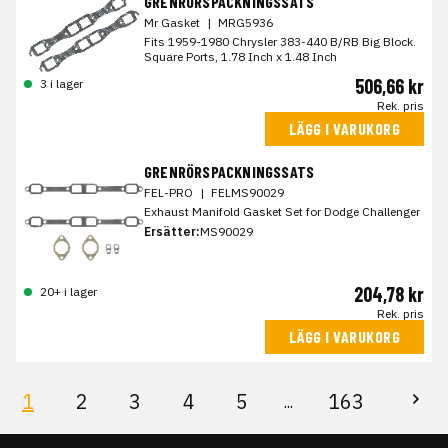
GRENRÖRSPACKNINGSSATS
Mr Gasket
|
MRG5936
Fits 1959-1980 Chrysler 383-440 B/RB Big Block.
Square Ports, 1.78 Inch x 1.48 Inch
506,66 kr
3 i lager
Rek. pris
LÄGG I VARUKORG
GRENRÖRSPACKNINGSSATS
FEL-PRO
|
FELMS90029
Exhaust Manifold Gasket Set for Dodge Challenger
Ersätter:
MS90029
204,78 kr
20+ i lager
Rek. pris
LÄGG I VARUKORG
1
2
3
4
5
163
...