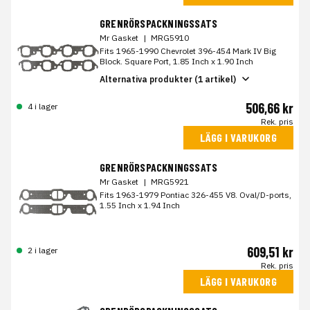
GRENRÖRSPACKNINGSSATS
Mr Gasket
|
MRG5910
Fits 1965-1990 Chevrolet 396-454 Mark IV Big
Block. Square Port, 1.85 Inch x 1.90 Inch
Alternativa produkter (1 artikel)
506,66 kr
4 i lager
Rek. pris
LÄGG I VARUKORG
GRENRÖRSPACKNINGSSATS
Mr Gasket
|
MRG5921
Fits 1963-1979 Pontiac 326-455 V8. Oval/D-ports,
1.55 Inch x 1.94 Inch
609,51 kr
2 i lager
Rek. pris
LÄGG I VARUKORG