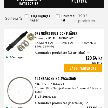
FILTRERA
KATEGORIER
3903
Tillgängligt i
Universal
Sortera
lager
Fit
produkter
GRENRÖRSBULT OCH FJÄDER
Dorman - HELP
|
DOR03107
Chevrolet 1995-88, GMC 1995-88, Oldsmobile
1996, 1994-91
Alternativa produkter (15 artiklar)
120,64 kr
20+ i lager
Rek. pris
LÄGG I VARUKORG
FLÄNSPACKNING AVGASRÖR
FEL-PRO
|
FEL61323
Exhaust Pipe Flange Gasket for Chevrolet Silverado
1500
Ersätter:
61323
Alternativa produkter (2 artiklar)
20+ i lager