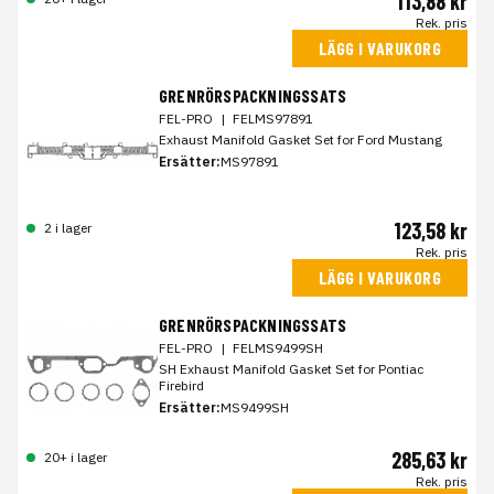
113,88 kr
Rek. pris
LÄGG I VARUKORG
GRENRÖRSPACKNINGSSATS
FEL-PRO
|
FELMS97891
Exhaust Manifold Gasket Set for Ford Mustang
Ersätter:
MS97891
123,58 kr
2 i lager
Rek. pris
LÄGG I VARUKORG
GRENRÖRSPACKNINGSSATS
FEL-PRO
|
FELMS9499SH
SH Exhaust Manifold Gasket Set for Pontiac
Firebird
Ersätter:
MS9499SH
285,63 kr
20+ i lager
Rek. pris