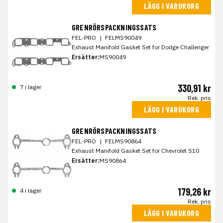
LÄGG I VARUKORG
GRENRÖRSPACKNINGSSATS
FEL-PRO
|
FELMS90049
Exhaust Manifold Gasket Set for Dodge Challenger
Ersätter:
MS90049
330,91 kr
7 i lager
Rek. pris
LÄGG I VARUKORG
GRENRÖRSPACKNINGSSATS
FEL-PRO
|
FELMS90864
Exhaust Manifold Gasket Set for Chevrolet S10
Ersätter:
MS90864
179,26 kr
4 i lager
Rek. pris
LÄGG I VARUKORG