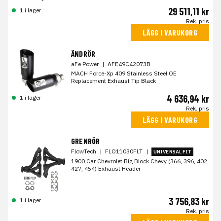
29 511,11 kr
1 i lager
Rek. pris
LÄGG I VARUKORG
ÄNDRÖR
aFe Power
|
AFE49C42073B
MACH Force-Xp 409 Stainless Steel OE
Replacement Exhaust Tip Black
4 636,94 kr
1 i lager
Rek. pris
LÄGG I VARUKORG
GRENRÖR
FlowTech
|
FLO11030FLT
|
UNIVERSAL FIT
1900 Car Chevrolet Big Block Chevy (366, 396, 402,
427, 454) Exhaust Header
3 756,83 kr
1 i lager
Rek. pris