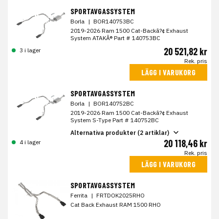
SPORTAVGASSYSTEM
Borla
|
BOR140753BC
2019-2026 Ram 1500 Cat-Backâ?¢ Exhaust
System ATAKÂ® Part # 140753BC
20 521,82 kr
3 i lager
Rek. pris
LÄGG I VARUKORG
SPORTAVGASSYSTEM
Borla
|
BOR140752BC
2019-2026 Ram 1500 Cat-Backâ?¢ Exhaust
System S-Type Part # 140752BC
Alternativa produkter (2 artiklar)
20 118,46 kr
4 i lager
Rek. pris
LÄGG I VARUKORG
SPORTAVGASSYSTEM
Ferrita
|
FRTDOK2025RHO
Cat Back Exhaust RAM 1500 RHO