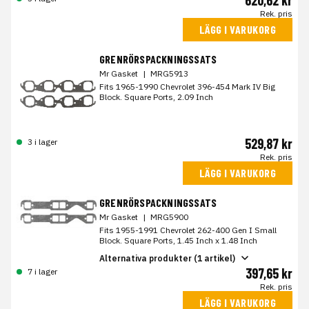
620,62 kr
Rek. pris
LÄGG I VARUKORG
GRENRÖRSPACKNINGSSATS
Mr Gasket
|
MRG5913
Fits 1965-1990 Chevrolet 396-454 Mark IV Big
Block. Square Ports, 2.09 Inch
529,87 kr
3 i lager
Rek. pris
LÄGG I VARUKORG
GRENRÖRSPACKNINGSSATS
Mr Gasket
|
MRG5900
Fits 1955-1991 Chevrolet 262-400 Gen I Small
Block. Square Ports, 1.45 Inch x 1.48 Inch
Alternativa produkter (1 artikel)
397,65 kr
7 i lager
Rek. pris
LÄGG I VARUKORG