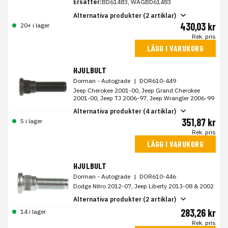
Ersätter:
BD61483, WAGBD61483
Alternativa produkter (2 artiklar)
430,03 kr
20+ i lager
Rek. pris
LÄGG I VARUKORG
HJULBULT
Dorman - Autograde
|
DOR610-449
Jeep Cherokee 2001-00, Jeep Grand Cherokee
2001-00, Jeep TJ 2006-97, Jeep Wrangler 2006-99
Alternativa produkter (4 artiklar)
351,87 kr
5 i lager
Rek. pris
LÄGG I VARUKORG
HJULBULT
Dorman - Autograde
|
DOR610-446
Dodge Nitro 2012-07, Jeep Liberty 2013-08 & 2002
Alternativa produkter (2 artiklar)
283,26 kr
14 i lager
Rek. pris