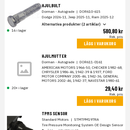
HJULBULT
Dorman - Autograde
|
DOR610-615
Dodge 2026-11, Jeep 2025-11, Ram 2025-12
Alternativa produkter (2 artiklar)
580,80 kr
16 i lager
Rek. pris
LÄGG I VARUKORG
HJULMUTTER
Dorman - Autograde
|
DOR611-0161
AMERICAN MOTORS 1966-50, CHECKER 1982-68,
CHRYSLER 1986-46, 1942-39 & 1937, FORD
MOTOR COMPANY 2005-46, 1942-36, GENERAL
MOTORS 2002-46, 1942-37, NAVISTAR 1980-61
29,40 kr
20+ i lager
Rek. pris
LÄGG I VARUKORG
TPMS SENSOR
Standard Motors
|
STMTPM197RA
Tire Pressure Monitoring System OE Design Sensor