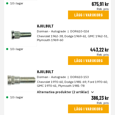
675,91 kr
10 i lager
Rek. pris
LÄGG I VARUKORG
HJULBULT
Dorman - Autograde
|
DOR610-024
Chevrolet 1962-38, Dodge 1969-61, GMC 1962-51,
Plymouth 1969-60
443,22 kr
10 i lager
Rek. pris
LÄGG I VARUKORG
HJULBULT
Dorman - Autograde
|
DOR610-153
Chevrolet 1970-60, Dodge 1981-69, Ford 1970-60,
GMC 1970-61, Plymouth 1981-78
Alternativa produkter (2 artiklar)
386,23 kr
10 i lager
Rek. pris
LÄGG I VARUKORG