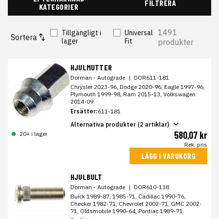
FILTRERA
KATEGORIER
1491
Tillgängligt i
Universal
Sortera
lager
Fit
produkter
HJULMUTTER
Dorman - Autograde
|
DOR611-181
Chrysler 2023-96, Dodge 2020-96, Eagle 1997-96,
Plymouth 1999-98, Ram 2015-13, Volkswagen
2014-09
Ersätter:
611-181
Alternativa produkter (2 artiklar)
580,07 kr
20+ i lager
Rek. pris
LÄGG I VARUKORG
HJULBULT
Dorman - Autograde
|
DOR610-138
Buick 1989-87, 1985-71, Cadillac 1990-76,
Checker 1982-71, Chevrolet 2002-71, GMC 2002-
71, Oldsmobile 1990-64, Pontiac 1989-71