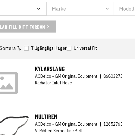
ELAR TILL DITT FORDON
Sortera
Tillgängligt i lager
Universal Fit
KYLARSLANG
ACDelco - GM Original Equipment
|
86803273
Radiator Inlet Hose
MULTIREM
ACDelco - GM Original Equipment
|
12652763
V-Ribbed Serpentine Belt