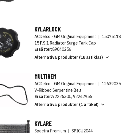
KYLARLOCK
ACDelco - GM Original Equipment
|
15075118
15 P.S.I. Radiator Surge Tank Cap
Ersätter:
89040256
Alternativa produkter (18 artiklar)
MULTIREM
ACDelco - GM Original Equipment
|
12639035
V-Ribbed Serpentine Belt
Ersätter:
92226300, 92242956
Alternativa produkter (1 artikel)
KYLARE
Spectra Premium
|
SPICU2044