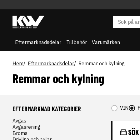
Eftermarknadsdelar
Tillbehör
Varumärken
Hem
Eftermarknadsdelar
Remmar och kylning
Remmar och kylning
VIN
EFTERMARKNAD KATEGORIER
Avgas
Avgasrening
SÖK
Broms
Drivlina och axlar