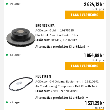
2 624,12 kr
9 i lager
Rek. pris
LÄGG I VARUKORG
BROMSSKIVA
ACDelco - Gold
|
19175225
Black Hat Rear Disc Brake Rotor
Ersätter:
18A1412, 19107139
Alternativa produkter (3 artiklar)
1 954,68 kr
6 i lager
Rek. pris
LÄGG I VARUKORG
MULTIREM
ACDelco - GM Original Equipment
|
19210691
Air Conditioning Compressor Belt Kit with Tool
Ersätter:
12603509, 19178068
Alternativa produkter (1 artikel)
1 331,29 kr
4 i lager
Rek. pris