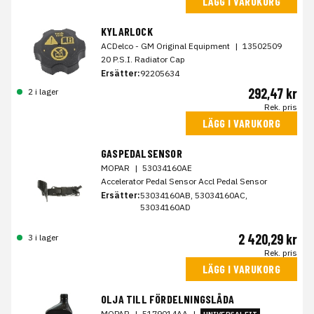
LÄGG I VARUKORG
KYLARLOCK
ACDelco - GM Original Equipment
|
13502509
20 P.S.I. Radiator Cap
Ersätter:
92205634
292,47 kr
2 i lager
Rek. pris
LÄGG I VARUKORG
GASPEDALSENSOR
MOPAR
|
53034160AE
Accelerator Pedal Sensor Accl Pedal Sensor
Ersätter:
53034160AB, 53034160AC,
53034160AD
2 420,29 kr
3 i lager
Rek. pris
LÄGG I VARUKORG
OLJA TILL FÖRDELNINGSLÅDA
MOPAR
|
5179014AA
|