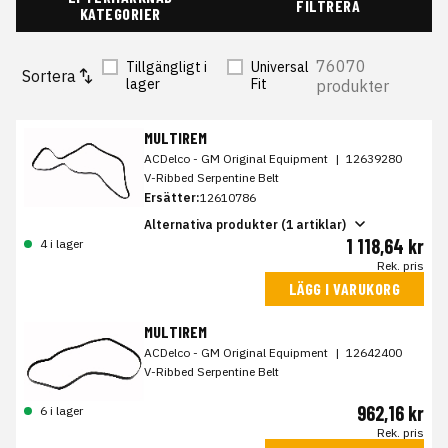
FILTRERA
KATEGORIER
76070
Tillgängligt i
Universal
Sortera
lager
Fit
produkter
MULTIREM
ACDelco - GM Original Equipment
|
12639280
V-Ribbed Serpentine Belt
Ersätter:
12610786
Alternativa produkter (1 artiklar)
1 118,64 kr
4 i lager
Rek. pris
LÄGG I VARUKORG
MULTIREM
ACDelco - GM Original Equipment
|
12642400
V-Ribbed Serpentine Belt
962,16 kr
6 i lager
Rek. pris