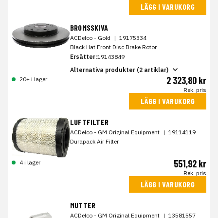
LÄGG I VARUKORG
BROMSSKIVA
ACDelco - Gold
|
19175334
Black Hat Front Disc Brake Rotor
Ersätter:
19143849
Alternativa produkter (2 artiklar)
2 323,80 kr
20+ i lager
Rek. pris
LÄGG I VARUKORG
LUFTFILTER
ACDelco - GM Original Equipment
|
19114119
Durapack Air Filter
551,92 kr
4 i lager
Rek. pris
LÄGG I VARUKORG
MUTTER
ACDelco - GM Original Equipment
|
13581557