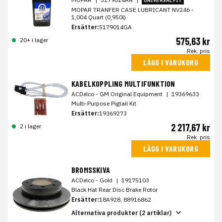
UNIVERSAL FIT
MOPAR TRANFER CASE LUBRICANT NV246 -
1,004 Quart (0,950l)
Ersätter:
5179014GA
575,63 kr
20+ i lager
Rek. pris
LÄGG I VARUKORG
KABELKOPPLING MULTIFUNKTION
ACDelco - GM Original Equipment
|
19369633
Multi-Purpose Pigtail Kit
Ersätter:
19369273
2 217,67 kr
2 i lager
Rek. pris
LÄGG I VARUKORG
BROMSSKIVA
ACDelco - Gold
|
19175103
Black Hat Rear Disc Brake Rotor
Ersätter:
18A928, 88916862
Alternativa produkter (2 artiklar)