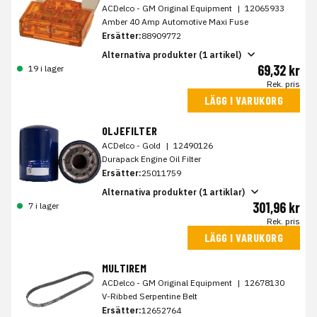
ACDelco - GM Original Equipment
|
12065933
Amber 40 Amp Automotive Maxi Fuse
Ersätter:
88909772
Alternativa produkter (1 artikel)
69,32 kr
19 i lager
Rek. pris
LÄGG I VARUKORG
OLJEFILTER
ACDelco - Gold
|
12490126
Durapack Engine Oil Filter
Ersätter:
25011759
Alternativa produkter (1 artiklar)
301,96 kr
7 i lager
Rek. pris
LÄGG I VARUKORG
MULTIREM
ACDelco - GM Original Equipment
|
12678130
V-Ribbed Serpentine Belt
Ersätter:
12652764