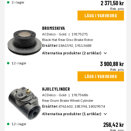
2 371,50 kr
2 i lager
Rek. pris
LÄGG I VARUKORG
BROMSSKIVA
ACDelco - Gold
|
19175271
Black Hat Rear Disc Brake Rotor
Ersätter:
18A1592, 19113688
Alternativa produkter (2 artiklar)
3 900,88 kr
12 i lager
Rek. pris
LÄGG I VARUKORG
HJULCYLINDER
ACDelco - Gold
|
19175686
Rear Drum Brake Wheel Cylinder
Ersätter:
4761602, 18E394, 18029574
Alternativa produkter (1 artiklar)
256,42 kr
12 i lager
Rek. pris