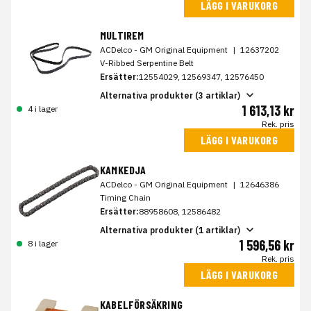
LÄGG I VARUKORG
MULTIREM
ACDelco - GM Original Equipment
|
12637202
V-Ribbed Serpentine Belt
Ersätter:
12554029, 12569347, 12576450
Alternativa produkter (3 artiklar)
1 613,13 kr
4 i lager
Rek. pris
LÄGG I VARUKORG
KAMKEDJA
ACDelco - GM Original Equipment
|
12646386
Timing Chain
Ersätter:
88958608, 12586482
Alternativa produkter (1 artiklar)
1 596,56 kr
8 i lager
Rek. pris
LÄGG I VARUKORG
KABELFÖRSÄKRING