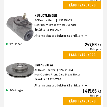
LÄGG I VARUKORG
HJULCYLINDER
ACDelco - Gold
|
19175609
Rear Drum Brake Wheel Cylinder
Ersätter:
18060027
Alternativa produkter (1 artiklar)
247,56 kr
17 i lager
Rek. pris
LÄGG I VARUKORG
BROMSSKIVA
ACDelco - Silver
|
19241834
Non-Coated Front Disc Brake Rotor
Ersätter:
19264793
Alternativa produkter (2 artiklar)
1 415,66 kr
20+ i lager
Rek. pris
LÄGG I VARUKORG