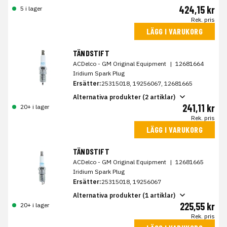
424,15 kr
5 i lager
Rek. pris
LÄGG I VARUKORG
TÄNDSTIFT
ACDelco - GM Original Equipment
|
12681664
Iridium Spark Plug
Ersätter:
25315018, 19256067, 12681665
Alternativa produkter (2 artiklar)
241,11 kr
20+ i lager
Rek. pris
LÄGG I VARUKORG
TÄNDSTIFT
ACDelco - GM Original Equipment
|
12681665
Iridium Spark Plug
Ersätter:
25315018, 19256067
Alternativa produkter (1 artiklar)
225,55 kr
20+ i lager
Rek. pris