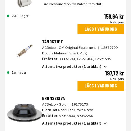
Tire Pressure Monitor Valve Stem Nut
159,64 kr
20+ i lager
Rek. pris
LÄGG I VARUKORG
TÄNDSTIFT
ACDelco - GM Original Equipment
|
12679799
Double Platinum Spark Plug
Ersätter:
88892504, 12561466, 12571535
Alternativa produkter (1 artiklar)
197,72 kr
16 i lager
Rek. pris
LÄGG I VARUKORG
BROMSSKIVA
ACDelco - Gold
|
19175173
Black Hat Rear Disc Brake Rotor
Ersätter:
89055800, 89032250
Alternativa produkter (1 artiklar)