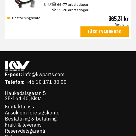
ETD:
66-77 arbetsdagar
15-20 arbetsdagar
365,31 kr
Beställningsvara
Rek. pris
LÄGG I VARUKORG
E-post:
info@kwparts.com
Telefon:
+46 10 171 80 00
Haukadalsgatan 5
SE-164 40, Kista
Kontakta oss
Ansök om företagskonto
Beställning & betalning
Frakt & leverans
Reservdelsgaranti