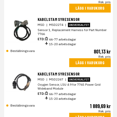
Rek. pris
LÄGG I VARUKORG
KABELSTAM SYRESENSOR
MSD
|
MSD2274
|
UNIVERSAL FIT
Sensor 1, Replacement Harness for Part Number
7766
ETD:
66-77 arbetsdagar
15-20 arbetsdagar
801,13 kr
Beställningsvara
Rek. pris
LÄGG I VARUKORG
KABELSTAM SYRESENSOR
MSD
|
MSD2267
|
UNIVERSAL FIT
Oxygen Sensor, LSU 4.9 for 7765 Power Grid
Wideband Module
ETD:
66-77 arbetsdagar
15-20 arbetsdagar
1 889,69 kr
Beställningsvara
Rek. pris