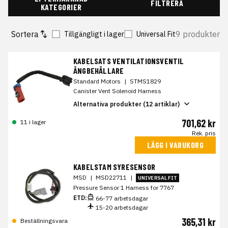
FILTRERA
KATEGORIER
Sortera
9 produkter
Tillgängligt i lager
Universal Fit
KABELSATS VENTILATIONSVENTIL
ÅNGBEHÅLLARE
Standard Motors
|
STMS1829
Canister Vent Solenoid Harness
Alternativa produkter (12 artiklar)
701,62 kr
11 i lager
Rek. pris
LÄGG I VARUKORG
KABELSTAM SYRESENSOR
MSD
|
MSD22711
|
UNIVERSAL FIT
Pressure Sensor 1 Harness for 7767
ETD:
66-77 arbetsdagar
15-20 arbetsdagar
365,31 kr
Beställningsvara