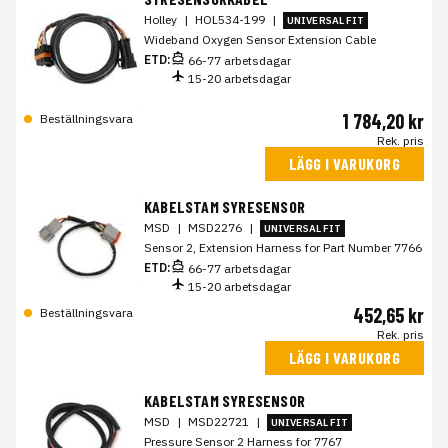
Holley
|
HOL534-199
|
UNIVERSAL FIT
Wideband Oxygen Sensor Extension Cable
ETD:
66-77 arbetsdagar
15-20 arbetsdagar
1 784,20 kr
Beställningsvara
Rek. pris
LÄGG I VARUKORG
KABELSTAM SYRESENSOR
MSD
|
MSD2276
|
UNIVERSAL FIT
Sensor 2, Extension Harness for Part Number 7766
ETD:
66-77 arbetsdagar
15-20 arbetsdagar
452,65 kr
Beställningsvara
Rek. pris
LÄGG I VARUKORG
KABELSTAM SYRESENSOR
MSD
|
MSD22721
|
UNIVERSAL FIT
Pressure Sensor 2 Harness for 7767