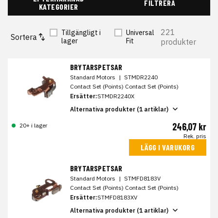
FILTRERA
KATEGORIER
221
Tillgängligt i
Universal
Sortera
lager
Fit
produkter
BRYTARSPETSAR
Standard Motors
|
STMDR2240
Contact Set (Points) Contact Set (Points)
Ersätter:
STMDR2240X
Alternativa produkter (1 artiklar)
246,07 kr
20+ i lager
Rek. pris
LÄGG I VARUKORG
BRYTARSPETSAR
Standard Motors
|
STMFD8183V
Contact Set (Points) Contact Set (Points)
Ersätter:
STMFD8183XV
Alternativa produkter (1 artiklar)