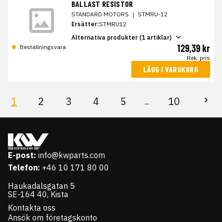
BALLAST RESISTOR
STANDARD MOTORS
|
STMRU-12
Ersätter:
STMRU12
Alternativa produkter (1 artiklar)
129,39 kr
Beställningsvara
Rek. pris
LÄGG I VARUKORG
1
2
3
4
5
10
...
E-post:
info@kwparts.com
Telefon:
+46 10 171 80 00
Haukadalsgatan 5
SE-164 40, Kista
Kontakta oss
Ansök om företagskonto