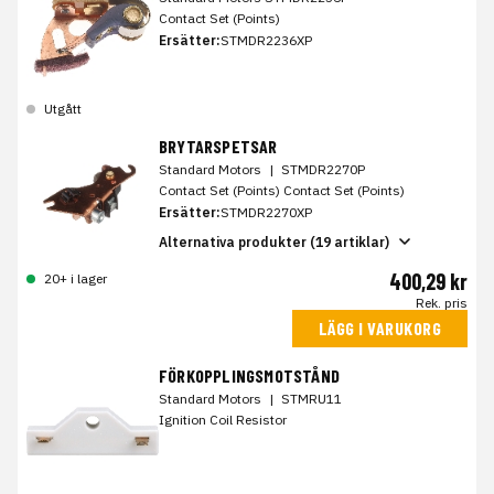
Contact Set (Points)
Ersätter:
STMDR2236XP
Utgått
BRYTARSPETSAR
Standard Motors
|
STMDR2270P
Contact Set (Points) Contact Set (Points)
Ersätter:
STMDR2270XP
Alternativa produkter (19 artiklar)
400,29 kr
20+ i lager
Rek. pris
LÄGG I VARUKORG
FÖRKOPPLINGSMOTSTÅND
Standard Motors
|
STMRU11
Ignition Coil Resistor