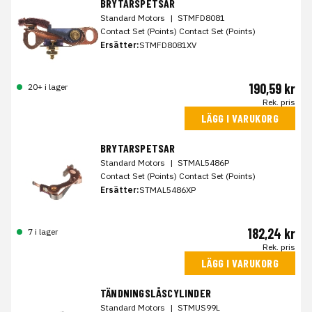
BRYTARSPETSAR
Standard Motors
|
STMFD8081
Contact Set (Points) Contact Set (Points)
Ersätter:
STMFD8081XV
190,59 kr
20+ i lager
Rek. pris
LÄGG I VARUKORG
BRYTARSPETSAR
Standard Motors
|
STMAL5486P
Contact Set (Points) Contact Set (Points)
Ersätter:
STMAL5486XP
182,24 kr
7 i lager
Rek. pris
LÄGG I VARUKORG
TÄNDNINGSLÅSCYLINDER
Standard Motors
|
STMUS99L