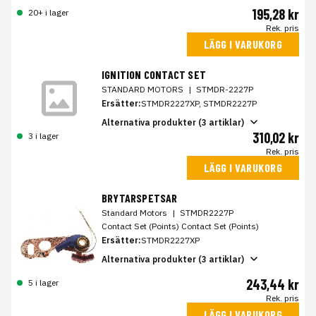
195,28 kr
20+ i lager
Rek. pris
LÄGG I VARUKORG
IGNITION CONTACT SET
STANDARD MOTORS
|
STMDR-2227P
Ersätter:
STMDR2227XP, STMDR2227P
Alternativa produkter (3 artiklar)
310,02 kr
3 i lager
Rek. pris
LÄGG I VARUKORG
BRYTARSPETSAR
Standard Motors
|
STMDR2227P
Contact Set (Points) Contact Set (Points)
Ersätter:
STMDR2227XP
Alternativa produkter (3 artiklar)
243,44 kr
5 i lager
Rek. pris
LÄGG I VARUKORG