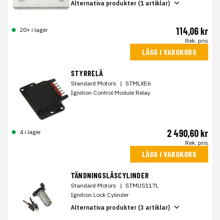
Alternativa produkter (1 artiklar)
114,06 kr
20+ i lager
Rek. pris
LÄGG I VARUKORG
STYRRELÄ
Standard Motors
|
STMLXE6
Ignition Control Module Relay
2 490,60 kr
4 i lager
Rek. pris
LÄGG I VARUKORG
TÄNDNINGSLÅSCYLINDER
Standard Motors
|
STMUS117L
Ignition Lock Cylinder
Alternativa produkter (3 artiklar)