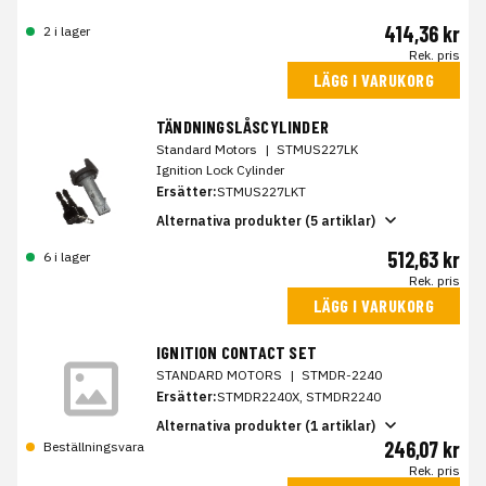
414,36 kr
2 i lager
Rek. pris
LÄGG I VARUKORG
TÄNDNINGSLÅSCYLINDER
Standard Motors
|
STMUS227LK
Ignition Lock Cylinder
Ersätter:
STMUS227LKT
Alternativa produkter (5 artiklar)
512,63 kr
6 i lager
Rek. pris
LÄGG I VARUKORG
IGNITION CONTACT SET
STANDARD MOTORS
|
STMDR-2240
Ersätter:
STMDR2240X, STMDR2240
Alternativa produkter (1 artiklar)
246,07 kr
Beställningsvara
Rek. pris