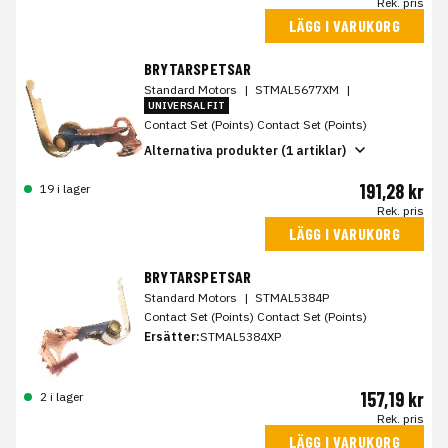
Rek. pris
LÄGG I VARUKORG
BRYTARSPETSAR
Standard Motors
|
STMAL5677XM
|
UNIVERSAL FIT
Contact Set (Points) Contact Set (Points)
Alternativa produkter (1 artiklar)
191,28 kr
19 i lager
Rek. pris
LÄGG I VARUKORG
BRYTARSPETSAR
Standard Motors
|
STMAL5384P
Contact Set (Points) Contact Set (Points)
Ersätter:
STMAL5384XP
157,19 kr
2 i lager
Rek. pris
LÄGG I VARUKORG