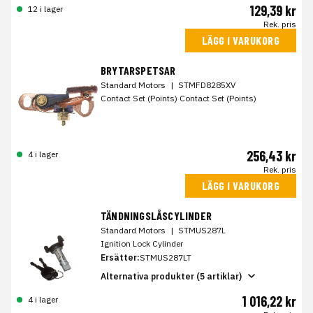
129,39 kr
12 i lager
Rek. pris
LÄGG I VARUKORG
BRYTARSPETSAR
Standard Motors
|
STMFD8285XV
Contact Set (Points) Contact Set (Points)
256,43 kr
4 i lager
Rek. pris
LÄGG I VARUKORG
TÄNDNINGSLÅSCYLINDER
Standard Motors
|
STMUS287L
Ignition Lock Cylinder
Ersätter:
STMUS287LT
Alternativa produkter (5 artiklar)
1 016,22 kr
4 i lager