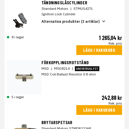
TÄNDNINGSLÅSCYLINDER
Standard Motors
|
STMUS427L
Ignition Lock Cylinder
Alternativa produkter (3 artiklar)
1 265,04 kr
8 i lager
Rek. pris
LÄGG I VARUKORG
FÖRKOPPLINGSMOTSTÅND
MSD
|
MSD8214
|
UNIVERSAL FIT
MSD Coil Ballast Resistor 0.8 ohm
242,88 kr
5 i lager
Rek. pris
LÄGG I VARUKORG
BRYTARSPETSAR
Standard Motors STMDR2236P