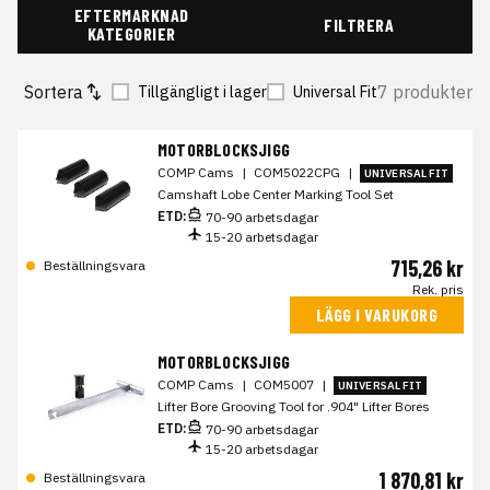
EFTERMARKNAD
FILTRERA
KATEGORIER
Sortera
7 produkter
Tillgängligt i lager
Universal Fit
MOTORBLOCKSJIGG
COMP Cams
|
COM5022CPG
|
UNIVERSAL FIT
Camshaft Lobe Center Marking Tool Set
ETD:
70-90 arbetsdagar
15-20 arbetsdagar
715,26 kr
Beställningsvara
Rek. pris
LÄGG I VARUKORG
MOTORBLOCKSJIGG
COMP Cams
|
COM5007
|
UNIVERSAL FIT
Lifter Bore Grooving Tool for .904" Lifter Bores
ETD:
70-90 arbetsdagar
15-20 arbetsdagar
1 870,81 kr
Beställningsvara