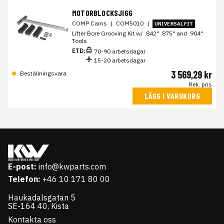
MOTORBLOCKSJIGG
COMP Cams
|
COM5010
|
UNIVERSAL FIT
Lifter Bore Grooving Kit w/ .842" .875" and .904"
Tools
ETD:
70-90 arbetsdagar
15-20 arbetsdagar
3 569,29 kr
Beställningsvara
Rek. pris
LÄGG I VARUKORG
E-post:
info@kwparts.com
Telefon:
+46 10 171 80 00
Haukadalsgatan 5
SE-164 40, Kista
Kontakta oss