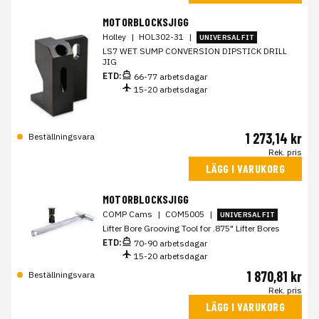
MOTORBLOCKSJIGG
Holley
|
HOL302-31
|
UNIVERSAL FIT
LS7 WET SUMP CONVERSION DIPSTICK DRILL
JIG
ETD:
66-77 arbetsdagar
15-20 arbetsdagar
1 273,14 kr
Beställningsvara
Rek. pris
LÄGG I VARUKORG
MOTORBLOCKSJIGG
COMP Cams
|
COM5005
|
UNIVERSAL FIT
Lifter Bore Grooving Tool for .875" Lifter Bores
ETD:
70-90 arbetsdagar
15-20 arbetsdagar
1 870,81 kr
Beställningsvara
Rek. pris
LÄGG I VARUKORG