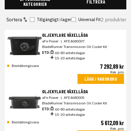
FILTRERA
KATEGORIER
Sortera
2 produkter
Tillgängligt i lager
Universal Fit
OLJEKYLARE VÄXELLÅDA
aFe Power
|
AFE4680007
BladeRunner Transmission Oil Cooler Kit
ETD:
60-80 arbetsdagar
15-20 arbetsdagar
7 292,89 kr
Beställningsvara
Rek. pris
LÄGG I VARUKORG
OLJEKYLARE VÄXELLÅDA
aFe Power
|
AFE4680005
BladeRunner Transmission Oil Cooler Kit
ETD:
60-80 arbetsdagar
15-20 arbetsdagar
5 612,09 kr
Beställningsvara
Rek. pris