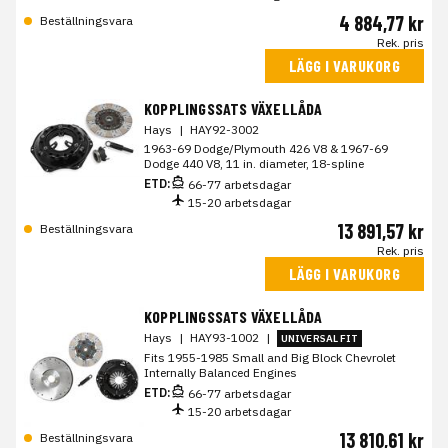
4 884,77 kr
Beställningsvara
Rek. pris
LÄGG I VARUKORG
KOPPLINGSSATS VÄXELLÅDA
Hays
|
HAY92-3002
1963-69 Dodge/Plymouth 426 V8 & 1967-69
Dodge 440 V8, 11 in. diameter, 18-spline
ETD:
66-77 arbetsdagar
15-20 arbetsdagar
13 891,57 kr
Beställningsvara
Rek. pris
LÄGG I VARUKORG
KOPPLINGSSATS VÄXELLÅDA
Hays
|
HAY93-1002
|
UNIVERSAL FIT
Fits 1955-1985 Small and Big Block Chevrolet
Internally Balanced Engines
ETD:
66-77 arbetsdagar
15-20 arbetsdagar
13 810,61 kr
Beställningsvara