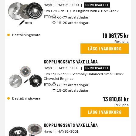
Hays
|
HAY93-1000
|
UNIVERSAL FIT
Fits GM Gen III/IV Engines with 6 Bolt Crank
ETD:
66-77 arbetsdagar
15-20 arbetsdagar
10 067,75 kr
Beställningsvara
Rek. pris
LÄGG I VARUKORG
KOPPLINGSSATS VÄXELLÅDA
Hays
|
HAY93-1003
|
UNIVERSAL FIT
Fits 1986-1993 Externally Balanced Small Block
Chevrolet Engines
ETD:
66-77 arbetsdagar
15-20 arbetsdagar
13 810,61 kr
Beställningsvara
Rek. pris
LÄGG I VARUKORG
KOPPLINGSSATS VÄXELLÅDA
Hays
|
HAY92-3001