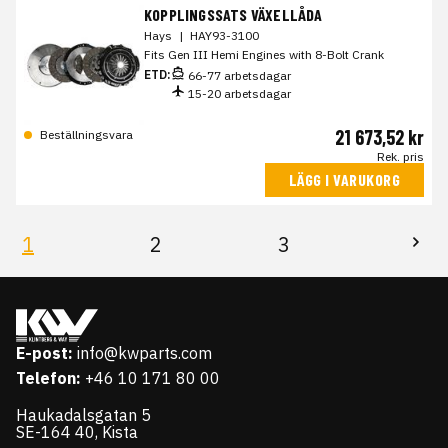
KOPPLINGSSATS VÄXELLÅDA
Hays
|
HAY93-3100
Fits Gen III Hemi Engines with 8-Bolt Crank
ETD:
66-77 arbetsdagar
15-20 arbetsdagar
21 673,52 kr
Beställningsvara
Rek. pris
LÄGG I VARUKORG
1
2
3
E-post:
info@kwparts.com
Telefon:
+46 10 171 80 00
Haukadalsgatan 5
SE-164 40, Kista