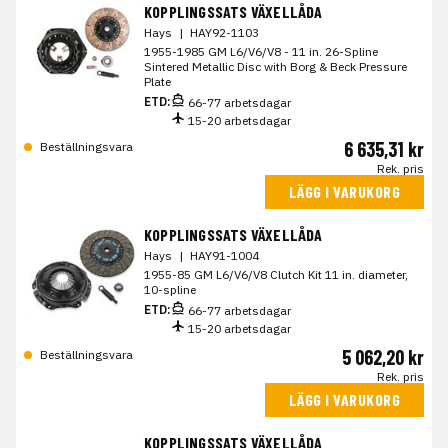
KOPPLINGSSATS VÄXELLÅDA
Hays
|
HAY92-1103
1955-1985 GM L6/V6/V8 - 11 in. 26-Spline
Sintered Metallic Disc with Borg & Beck Pressure
Plate
ETD:
66-77 arbetsdagar
15-20 arbetsdagar
6 635,31 kr
Beställningsvara
Rek. pris
LÄGG I VARUKORG
KOPPLINGSSATS VÄXELLÅDA
Hays
|
HAY91-1004
1955-85 GM L6/V6/V8 Clutch Kit 11 in. diameter,
10-spline
ETD:
66-77 arbetsdagar
15-20 arbetsdagar
5 062,20 kr
Beställningsvara
Rek. pris
LÄGG I VARUKORG
KOPPLINGSSATS VÄXELLÅDA