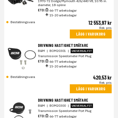
1970-72 Dodge/Plymouth 426/440 V8, 10.95 in.
diameter, 18-spline
ETD:
66-77 arbetsdagar
15-20 arbetsdagar
12 553,97 kr
Beställningsvara
Rek. pris
LÄGG I VARUKORG
DRIVNING HASTIGHETSMÄTARE
B&M
|
BOM20301
|
UNIVERSAL FIT
Transmission Speedometer Port Plug
ETD:
66-77 arbetsdagar
15-20 arbetsdagar
420,53 kr
Beställningsvara
Rek. pris
LÄGG I VARUKORG
DRIVNING HASTIGHETSMÄTARE
B&M
|
BOM20300
|
UNIVERSAL FIT
Transmission Speedometer Port Plug
ETD:
66-77 arbetsdagar