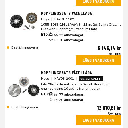
LÄGG I VARUKORG
KOPPLINGSSATS VÄXELLÅDA
Hays
|
HAY91-1102
1955-1985 GM L6/V6/V8 - 11 in. 26-Spline Organic
Disc with Diaphragm Pressure Plate
ETD:
66-77 arbetsdagar
15-20 arbetsdagar
5 145,14 kr
Beställningsvara
Rek. pris
LÄGG I VARUKORG
KOPPLINGSSATS VÄXELLÅDA
Hays
|
HAY93-2001
|
UNIVERSAL FIT
Fits 28oz external balance Small Block Ford
engines using 10 spline transmission
ETD:
66-77 arbetsdagar
15-20 arbetsdagar
13 810,61 kr
Beställningsvara
Rek. pris
LÄGG I VARUKORG