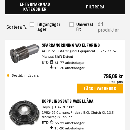
EFTERMARKNAD
FILTRERA
KATEGORIER
64
Tillgängligt i
Universal
Sortera
lager
Fit
produkter
SPÄRRANORDNING VÄXELFÖRING
ACDelco - GM Original Equipment
|
24299362
Manual Shift Detent
ETD:
61-77 arbetsdagar
15-20 arbetsdagar
795,05 kr
Beställningsvara
Rek. pris
LÄGG I VARUKORG
KOPPLINGSSATS VÄXELLÅDA
Hays
|
HAY91-1001
1982-92 Camaro/Firebird 5.0L Clutch Kit 10.5 in.
diameter, 26-spline
ETD:
66-77 arbetsdagar
15-20 arbetsdagar