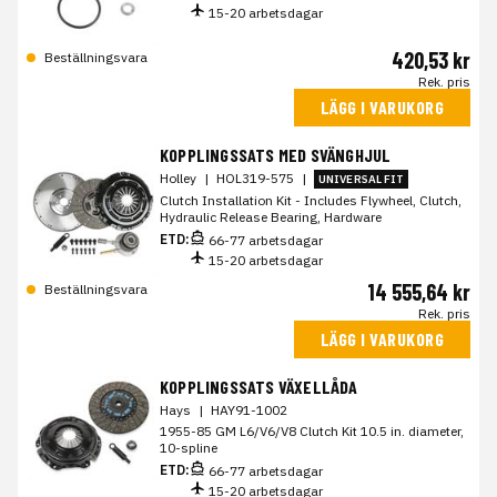
15-20 arbetsdagar
420,53 kr
Beställningsvara
Rek. pris
LÄGG I VARUKORG
KOPPLINGSSATS MED SVÄNGHJUL
Holley
|
HOL319-575
|
UNIVERSAL FIT
Clutch Installation Kit - Includes Flywheel, Clutch,
Hydraulic Release Bearing, Hardware
ETD:
66-77 arbetsdagar
15-20 arbetsdagar
14 555,64 kr
Beställningsvara
Rek. pris
LÄGG I VARUKORG
KOPPLINGSSATS VÄXELLÅDA
Hays
|
HAY91-1002
1955-85 GM L6/V6/V8 Clutch Kit 10.5 in. diameter,
10-spline
ETD:
66-77 arbetsdagar
15-20 arbetsdagar