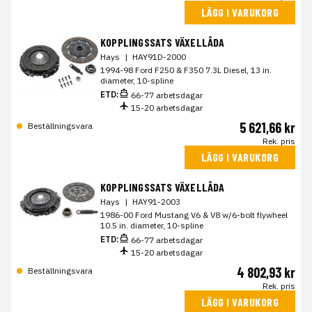
LÄGG I VARUKORG
KOPPLINGSSATS VÄXELLÅDA
Hays
|
HAY91D-2000
1994-98 Ford F250 & F350 7.3L Diesel, 13 in.
diameter, 10-spline
ETD:
66-77 arbetsdagar
15-20 arbetsdagar
5 621,66 kr
Beställningsvara
Rek. pris
LÄGG I VARUKORG
KOPPLINGSSATS VÄXELLÅDA
Hays
|
HAY91-2003
1986-00 Ford Mustang V6 & V8 w/6-bolt flywheel
10.5 in. diameter, 10-spline
ETD:
66-77 arbetsdagar
15-20 arbetsdagar
4 802,93 kr
Beställningsvara
Rek. pris
LÄGG I VARUKORG