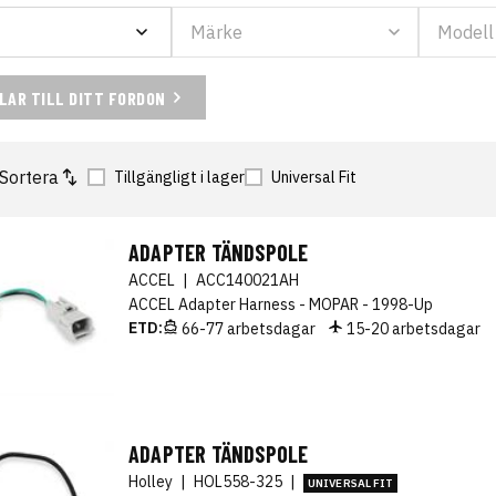
ELAR TILL DITT FORDON
Sortera
Tillgängligt i lager
Universal Fit
ADAPTER TÄNDSPOLE
ACCEL
|
ACC140021AH
ACCEL Adapter Harness - MOPAR - 1998-Up
ETD:
66-77 arbetsdagar
15-20 arbetsdagar
ADAPTER TÄNDSPOLE
Holley
|
HOL558-325
|
UNIVERSAL FIT