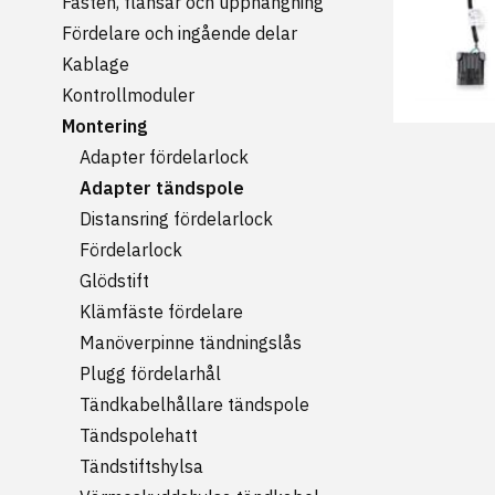
Fästen, flänsar och upphängning
Fördelare och ingående delar
Kablage
Kontrollmoduler
Montering
Adapter fördelarlock
Adapter tändspole
Distansring fördelarlock
Fördelarlock
Glödstift
Klämfäste fördelare
Manöverpinne tändningslås
Plugg fördelarhål
Tändkabelhållare tändspole
Tändspolehatt
Tändstiftshylsa