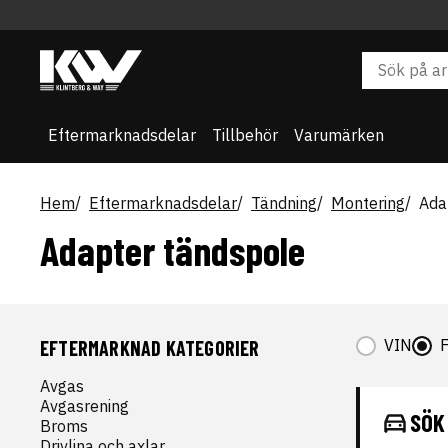
Eftermarknadsdelar
Tillbehör
Varumärken
Hem
Eftermarknadsdelar
Tändning
Montering
Ada
Adapter tändspole
VIN
EFTERMARKNAD KATEGORIER
Avgas
Avgasrening
SÖK
Broms
Drivlina och axlar