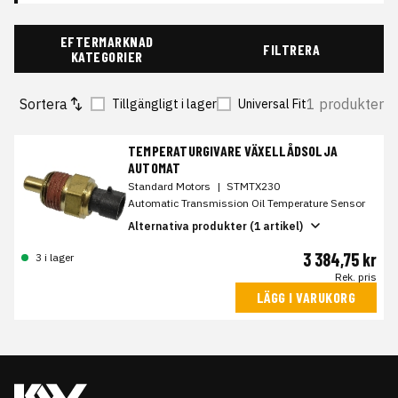
EFTERMARKNAD
FILTRERA
KATEGORIER
Sortera
1 produkter
Tillgängligt i lager
Universal Fit
TEMPERATURGIVARE VÄXELLÅDSOLJA
AUTOMAT
Standard Motors
|
STMTX230
Automatic Transmission Oil Temperature Sensor
Alternativa produkter (1 artikel)
3 384,75 kr
3 i lager
Rek. pris
LÄGG I VARUKORG